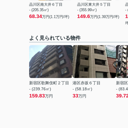
品川区南大井６丁目
品川区東大井５丁目
- (205.35㎡)
- (355.99㎡)
-
68.34
149.6
1
万円(
1.1
万円/坪)
万円(
1.39
万円/坪)
坪
よく見られている物件
新宿区歌舞伎町２丁目
港区赤坂６丁目
新宿区
- (239.76㎡)
- (58.18㎡)
- (83.
159.83
33
39.7
万円
万円