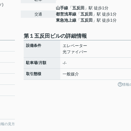
㎡)
山手線
「
五反田
」駅 徒歩1分
都営浅草線
「
五反田
」駅 徒歩1分
交通
東急池上線
「
五反田
」駅 徒歩1分
第１五反田ビルの詳細情報
設備条件
エレベーター
光ファイバー
駐車場/月額
-/-
取引態様
一般媒介
情報
情報の見方