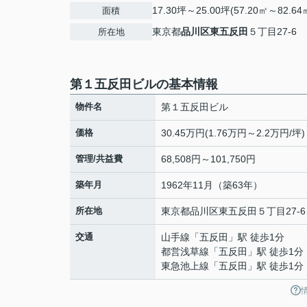
17.30坪～25.00坪(57.20㎡～82.64
面積
東京都
品川区
東五反田
５丁目27-6
所在地
第１五反田ビルの基本情報
物件名
第１五反田ビル
価格
30.45万円(1.76万円～2.2万円/坪)
管理/共益費
68,508円～101,750円
築年月
1962年11月（築63年）
所在地
東京都
品川区
東五反田
５丁目27-6
交通
山手線
「
五反田
」駅 徒歩1分
都営浅草線
「
五反田
」駅 徒歩1分
東急池上線
「
五反田
」駅 徒歩1分