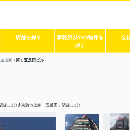
店舗を探す
事務所以外の物件を
会
探す
第１五反田ビル
五反田駅
駅徒歩1分
東急池上線「五反田」駅徒歩1分