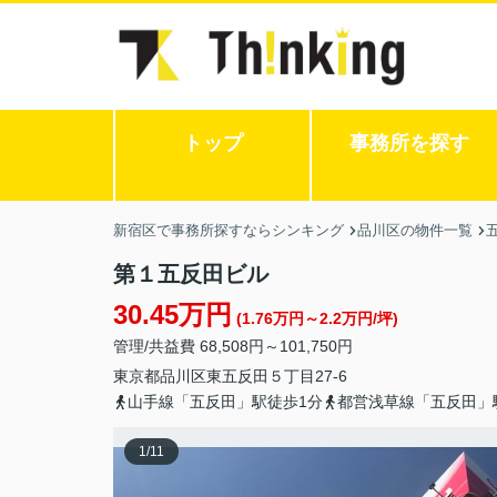
トップ
事務所を探す
新宿区で事務所探すならシンキング
品川区の物件一覧
第１五反田ビル
30.45万円
(1.76万円～2.2万円/坪)
管理/共益費 68,508円～101,750円
東京都
品川区
東五反田
５丁目27-6
山手線「五反田」駅徒歩1分
都営浅草線「五反田」
1
/
11