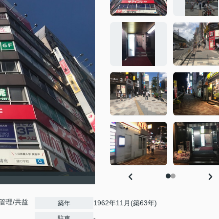
理/共益
1962年11月(築63年)
築年
-
駐車