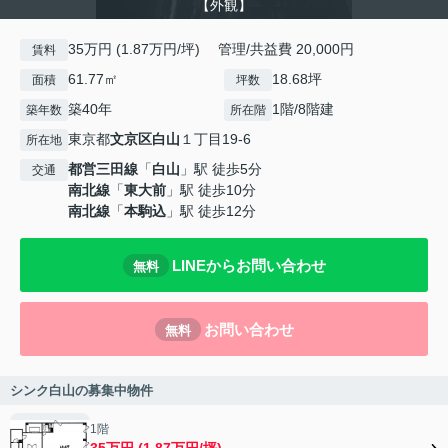
【外観】
35万円 (1.87万円/坪) 管理/共益費 20,000円
賃料
61.77㎡
18.68坪
面積
坪数
築40年
1階/8階建
築年数
所在階
東京都
文京区
白山
１丁目19-6
所在地
都営三田線
「
白山
」駅 徒歩5分
交通
南北線
「
東大前
」駅 徒歩10分
南北線
「
本駒込
」駅 徒歩12分
LINEからお問い合わせ
無料
お問い合わせ
無料
シンク白山の募集中物件
1階
35万円 (1.87万円/坪)