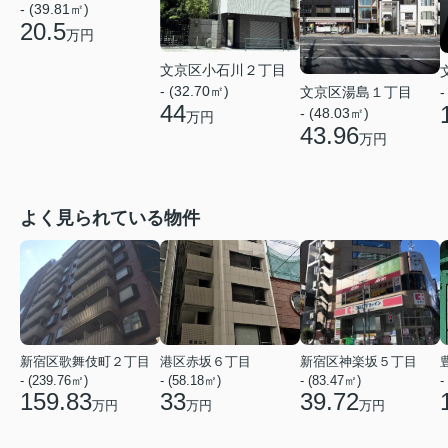
- (39.81㎡)
20.5
万円
文京区小石川２丁目
- (32.70㎡)
文京区湯島１丁目
-
44
- (48.03㎡)
万円
43.96
万円
よく見られている物件
新宿区歌舞伎町２丁目
港区赤坂６丁目
新宿区神楽坂５丁目
- (239.76㎡)
- (58.18㎡)
- (83.47㎡)
-
159.83
33
39.72
万円
万円
万円