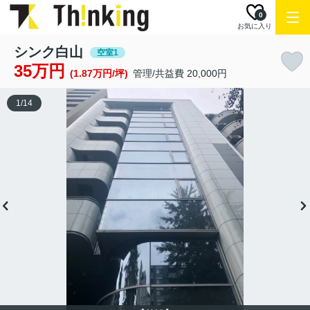
0
お気に入り
シンク白山
空室1
35万円
(1.87万円/坪)
管理/共益費 20,000円
1
/
14