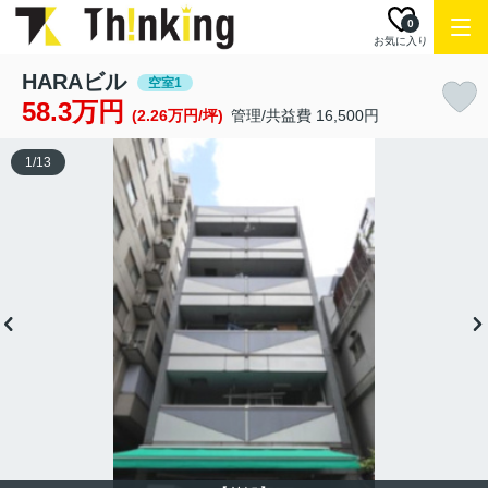
0
お気に入り
HARAビル
空室1
58.3万円
(2.26万円/坪)
管理/共益費 16,500円
1
/
13