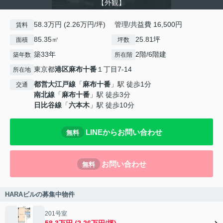
【外観】
58.3万円 (2.26万円/坪) 管理/共益費 16,500円
賃料
85.35㎡
25.81坪
面積
坪数
築33年
2階/6階建
築年数
所在階
東京都
港区
麻布十番
１丁目7-14
所在地
都営大江戸線
「
麻布十番
」駅 徒歩1分
交通
南北線
「
麻布十番
」駅 徒歩3分
日比谷線
「
六本木
」駅 徒歩10分
LINEからお問い合わせ
無料
お問い合わせ
無料
HARAビルの募集中物件
201号室
58.3万円 (2.26万円/坪)