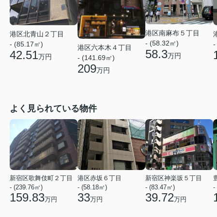
港区南麻布５丁目
港区北青山２丁目
- (58.32㎡)
- (85.17㎡)
-
港区六本木４丁目
58.3
42.51
万円
万円
- (141.69㎡)
209
万円
よく見られている物件
新宿区歌舞伎町２丁目
港区赤坂６丁目
新宿区神楽坂５丁目
- (239.76㎡)
- (58.18㎡)
- (83.47㎡)
-
159.83
33
39.72
万円
万円
万円