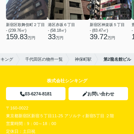
新宿区歌舞伎町２丁目
港区赤坂６丁目
新宿区神楽坂５丁目
- (239.76㎡)
- (58.18㎡)
- (83.47㎡)
-
159.83
33
39.72
万円
万円
万円
ンキング
千代田区の物件一覧
神保町駅
第2龍名館ビル
株式会社シンキング
03-6274-8181
お問い合わせ
〒160-0022
東京都新宿区新宿５丁目11-25 アソルティ新宿5丁目 ２階
営業時間：
9：00～18：00
定休日：
土日祝