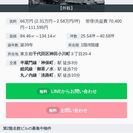
【外観】
66万円 (2.31万円～2.58万円/坪) 管理/共益費 70,400
賃料
円～111,595円
84.46㎡～134.14㎡
25.54坪～40.58坪
面積
坪数
築39年
1階/8階建
築年数
所在階
東京都
千代田区
神田小川町
３丁目20-4
所在地
半蔵門線
「
神保町
」駅 徒歩3分
交通
総武線
「
御茶ノ水
」駅 徒歩7分
丸ノ内線
「
淡路町
」駅 徒歩10分
LINEからお問い合わせ
無料
お問い合わせ
無料
第2龍名館ビルの募集中物件