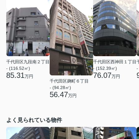
千代田区九段南２丁目
千代田区西神田１丁目
- (116.52㎡)
- (152.39㎡)
-
85.31
76.07
万円
万円
千代田区麹町６丁目
- (94.28㎡)
56.47
万円
よく見られている物件