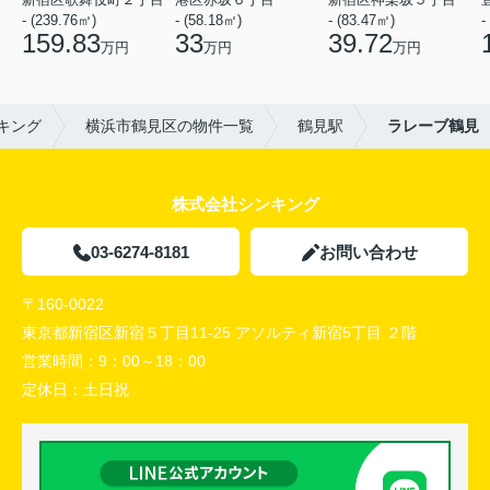
- (239.76㎡)
- (58.18㎡)
- (83.47㎡)
-
159.83
33
39.72
万円
万円
万円
キング
横浜市鶴見区の物件一覧
鶴見駅
ラレーブ鶴見
株式会社シンキング
03-6274-8181
お問い合わせ
〒160-0022
東京都新宿区新宿５丁目11-25 アソルティ新宿5丁目 ２階
営業時間：
9：00～18：00
定休日：
土日祝