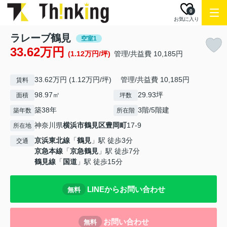
0
お気に入り
ラレーブ鶴見
空室1
33.62万円
(1.12万円/坪)
管理/共益費 10,185円
33.62万円 (1.12万円/坪) 管理/共益費 10,185円
賃料
98.97㎡
29.93坪
面積
坪数
築38年
3階/5階建
築年数
所在階
神奈川県
横浜市鶴見区
豊岡町
17-9
所在地
京浜東北線
「
鶴見
」駅 徒歩3分
交通
京急本線
「
京急鶴見
」駅 徒歩7分
鶴見線
「
国道
」駅 徒歩15分
LINEからお問い合わせ
無料
お問い合わせ
無料