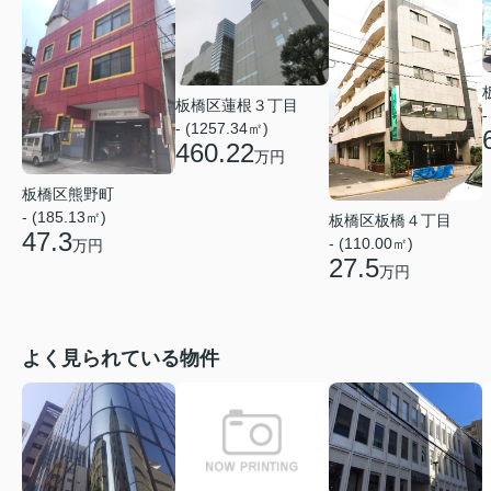
板橋区蓮根３丁目
-
- (1257.34㎡)
460.22
万円
板橋区熊野町
- (185.13㎡)
板橋区板橋４丁目
47.3
- (110.00㎡)
万円
27.5
万円
よく見られている物件