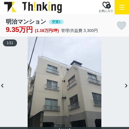
0
お気に入り
明治マンション
空室1
9.35万円
(1.16万円/坪)
管理/共益費 3,300円
1
/
11