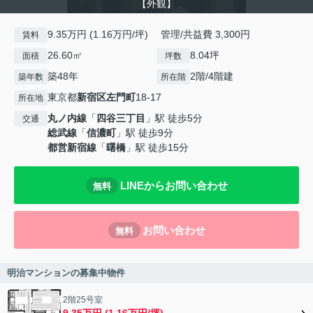
【外観】
9.35万円 (1.16万円/坪) 管理/共益費 3,300円
賃料
26.60㎡
8.04坪
面積
坪数
築48年
2階/4階建
築年数
所在階
東京都
新宿区
左門町
18-17
所在地
丸ノ内線
「
四谷三丁目
」駅 徒歩5分
交通
総武線
「
信濃町
」駅 徒歩9分
都営新宿線
「
曙橋
」駅 徒歩15分
LINEからお問い合わせ
無料
お問い合わせ
無料
明治マンションの募集中物件
2階25号室
9.35万円 (1.16万円/坪)