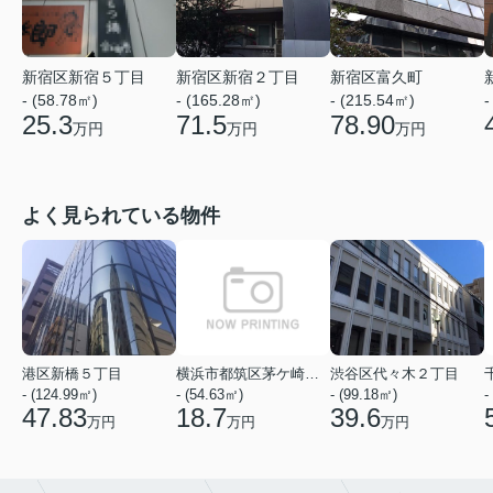
新宿区新宿５丁目
新宿区新宿２丁目
新宿区富久町
- (58.78㎡)
- (165.28㎡)
- (215.54㎡)
-
25.3
71.5
78.90
万円
万円
万円
よく見られている物件
港区新橋５丁目
横浜市都筑区茅ケ崎中央
渋谷区代々木２丁目
- (124.99㎡)
- (54.63㎡)
- (99.18㎡)
-
47.83
18.7
39.6
万円
万円
万円