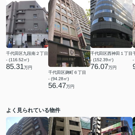
千代田区九段南２丁目
千代田区西神田１丁目
- (116.52㎡)
- (152.39㎡)
-
85.31
76.07
万円
万円
千代田区麹町６丁目
- (94.28㎡)
56.47
万円
よく見られている物件