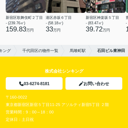
新宿区歌舞伎町２丁目
港区赤坂６丁目
新宿区神楽坂５丁目
- (239.76㎡)
- (58.18㎡)
- (83.47㎡)
-
159.83
33
39.72
万円
万円
万円
キング
千代田区の物件一覧
馬喰町駅
石田ビル東神田
株式会社シンキング
03-6274-8181
お問い合わせ
〒160-0022
東京都新宿区新宿５丁目11-25 アソルティ新宿5丁目 ２階
営業時間：
9：00～18：00
定休日：
土日祝