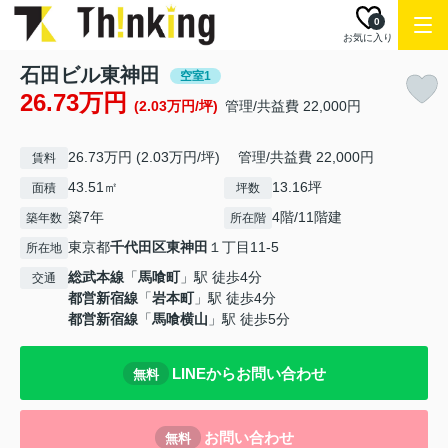
0
お気に入り
石田ビル東神田
空室1
26.73万円
(2.03万円/坪)
管理/共益費 22,000円
26.73万円 (2.03万円/坪) 管理/共益費 22,000円
賃料
43.51㎡
13.16坪
面積
坪数
築7年
4階/11階建
築年数
所在階
東京都
千代田区
東神田
１丁目11-5
所在地
総武本線
「
馬喰町
」駅 徒歩4分
交通
都営新宿線
「
岩本町
」駅 徒歩4分
都営新宿線
「
馬喰横山
」駅 徒歩5分
LINEからお問い合わせ
無料
お問い合わせ
無料