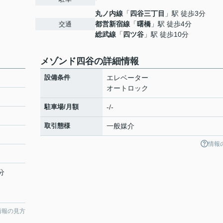
丸ノ内線
「
四谷三丁目
」駅 徒歩3分
都営新宿線
「
曙橋
」駅 徒歩4分
交通
総武線
「
四ツ谷
」駅 徒歩10分
メゾンド四谷の詳細情報
設備条件
エレベーター
オートロック
駐車場/月額
-/-
取引態様
一般媒介
情報
分
情報の見方