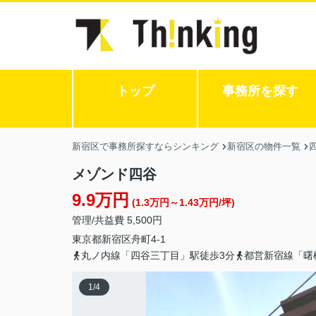
トップ
事務所を探す
新宿区で事務所探すならシンキング
新宿区の物件一覧
メゾンド四谷
9.9万円
(1.3万円～1.43万円/坪)
管理/共益費 5,500円
東京都
新宿区
舟町
4-1
丸ノ内線「四谷三丁目」駅徒歩3分
都営新宿線「曙
1
/
4