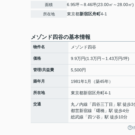
6.95坪～8.46坪(23.00㎡～28.00㎡)
面積
東京都
新宿区
舟町
4-1
所在地
メゾンド四谷の基本情報
物件名
メゾンド四谷
価格
9.9万円(1.3万円～1.43万円/坪)
管理/共益費
5,500円
築年月
1981年1月（築45年）
所在地
東京都
新宿区
舟町
4-1
交通
丸ノ内線
「
四谷三丁目
」駅 徒歩3
都営新宿線
「
曙橋
」駅 徒歩4分
総武線
「
四ツ谷
」駅 徒歩10分