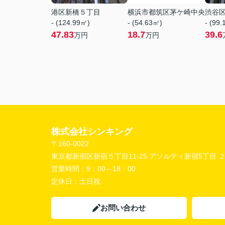
港区新橋５丁目
横浜市都筑区茅ケ崎中央
渋谷
- (124.99㎡)
- (54.63㎡)
- (99
47.83
18.7
39.6
万円
万円
株式会社シンキング
〒160-0022
東京都新宿区新宿５丁目11-25 アソルティ新宿5丁目 
営業時間：
9：00～18：00
定休日：
土日祝
お問い合わせ