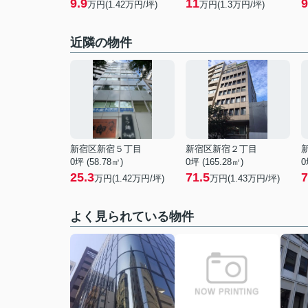
9.9
11
9
万円(1.42万円/坪)
万円(1.3万円/坪)
近隣の物件
新宿区新宿５丁目
新宿区新宿２丁目
0坪 (58.78㎡)
0坪 (165.28㎡)
0
25.3
71.5
7
万円(
1.42
万円/坪)
万円(
1.43
万円/坪)
よく見られている物件