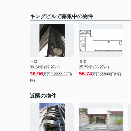
キングビルで募集中の物件
４階
３階
30.24坪 (99.97㎡)
25.79坪 (85.27㎡)
36.96
56.74
万円(12222.22円/
万円(22000円/坪)
坪)
近隣の物件