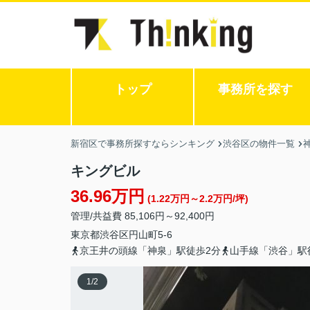
トップ
事務所を探す
新宿区で事務所探すならシンキング
渋谷区の物件一覧
キングビル
36.96万円
(1.22万円～2.2万円/坪)
管理/共益費 85,106円～92,400円
東京都
渋谷区
円山町
5-6
京王井の頭線「神泉」駅徒歩2分
山手線「渋谷」駅
1
/
2