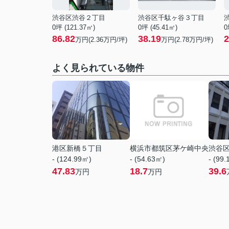
渋谷区渋谷２丁目
渋谷区千駄ヶ谷３丁目
0坪 (121.37㎡)
0坪 (45.41㎡)
0
86.82
38.19
2
万円(
2.36
万円/坪)
万円(
2.78
万円/坪)
よく見られている物件
港区新橋５丁目
横浜市都筑区茅ケ崎中央
渋谷
- (124.99㎡)
- (54.63㎡)
- (99
47.83
18.7
39.6
万円
万円