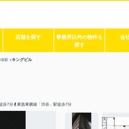
店舗を探す
事務所以外の物件を
会
探す
キングビル
神泉駅
徒歩7分
東急東横線「渋谷」駅徒歩7分