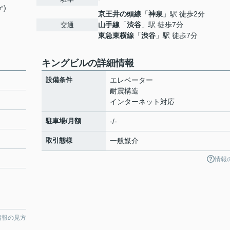
㎡)
京王井の頭線
「
神泉
」駅 徒歩2分
山手線
「
渋谷
」駅 徒歩7分
交通
東急東横線
「
渋谷
」駅 徒歩7分
キングビルの詳細情報
設備条件
エレベーター
耐震構造
インターネット対応
駐車場/月額
-/-
取引態様
一般媒介
情報
情報の見方