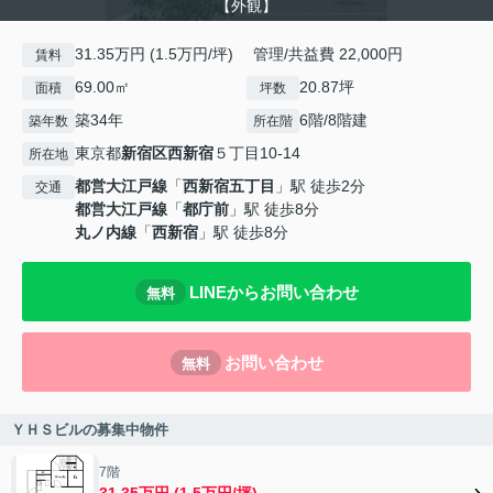
【外観】
31.35万円 (1.5万円/坪) 管理/共益費 22,000円
賃料
69.00㎡
20.87坪
面積
坪数
築34年
6階/8階建
築年数
所在階
東京都
新宿区
西新宿
５丁目10-14
所在地
都営大江戸線
「
西新宿五丁目
」駅 徒歩2分
交通
都営大江戸線
「
都庁前
」駅 徒歩8分
丸ノ内線
「
西新宿
」駅 徒歩8分
LINEからお問い合わせ
無料
お問い合わせ
無料
ＹＨＳビルの募集中物件
7階
31.35万円 (1.5万円/坪)