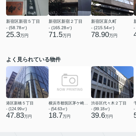
新宿区新宿５丁目
新宿区新宿２丁目
新宿区富久町
- (58.78㎡)
- (165.28㎡)
- (215.54㎡)
-
25.3
71.5
78.90
万円
万円
万円
よく見られている物件
港区新橋５丁目
横浜市都筑区茅ケ崎中央
渋谷区代々木２丁目
- (124.99㎡)
- (54.63㎡)
- (99.18㎡)
-
47.83
18.7
39.6
万円
万円
万円