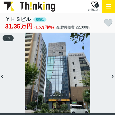
0
お気に入り
ＹＨＳビル
空室1
31.35万円
(1.5万円/坪)
管理/共益費 22,000円
1
/
7