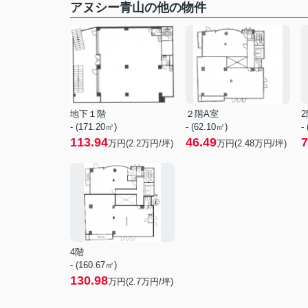
アヌシー青山の他の物件
地下１階
２階A室
2
- (171.20㎡)
- (62.10㎡)
-
113.94
46.49
7
万円(
2.2
万円/坪)
万円(
2.48
万円/坪)
4階
- (160.67㎡)
130.98
万円(
2.7
万円/坪)