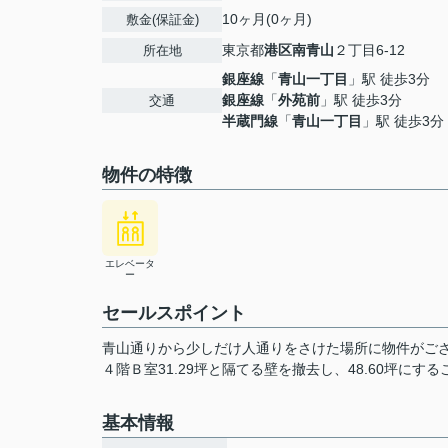
10ヶ月(0ヶ月)
敷金(保証金)
東京都
港区
南青山
２丁目6-12
所在地
銀座線
「
青山一丁目
」駅 徒歩3分
銀座線
「
外苑前
」駅 徒歩3分
交通
半蔵門線
「
青山一丁目
」駅 徒歩3分
物件の特徴
エレベータ
ー
セールスポイント
青山通りから少しだけ人通りをさけた場所に物件がご
４階Ｂ室31.29坪と隔てる壁を撤去し、48.60坪にす
基本情報