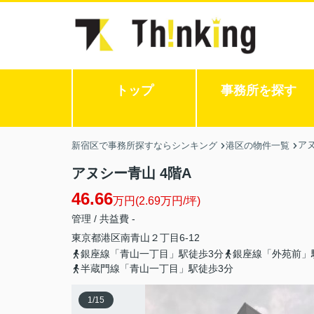
トップ
事務所を探す
ア
新宿区で事務所探すならシンキング
港区の物件一覧
アヌシー青山 4階A
46.66
万円(2.69万円/坪)
管理 / 共益費 -
東京都
港区
南青山
２丁目6-12
銀座線「青山一丁目」駅徒歩3分
銀座線「外苑前」
半蔵門線「青山一丁目」駅徒歩3分
1
/
15