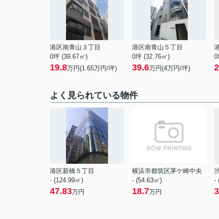
港区南青山３丁目
港区南青山５丁目
0坪 (39.67㎡)
0坪 (32.76㎡)
0
19.8
39.6
2
万円(
1.65
万円/坪)
万円(
4
万円/坪)
よく見られている物件
港区新橋５丁目
横浜市都筑区茅ケ崎中央
- (124.99㎡)
- (54.63㎡)
-
47.83
18.7
3
万円
万円