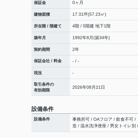
0ヶ月
保証金
17.31坪(57.23㎡)
建物面積
4階 / 5階建 地下1階
所在階 / 階建て
1992年8月(築34年)
築年月
2年
契約期間
保証会社 / 料金
- / -
-
現況
取引条件の
2026年08月21日
有効期限
設備条件
設備条件
事務所可 / OAフロア / 飲食不可 
造 / 温水洗浄便座 / 男女トイレ別