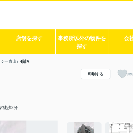
店舗を探す
事務所以外の物件を
会
探す
ヌシー青山
4階A
印刷する
お気
駅徒歩3分