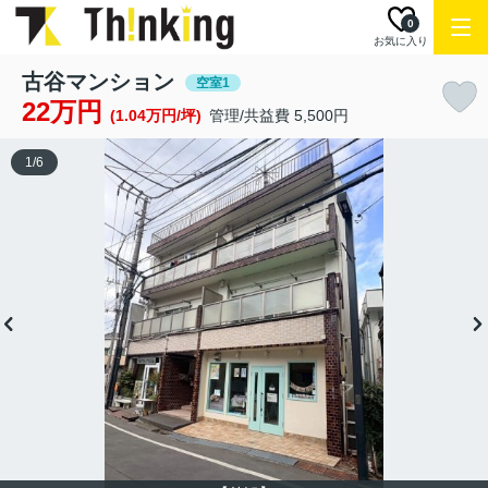
0
お気に入り
古谷マンション
空室1
22万円
(1.04万円/坪)
管理/共益費 5,500円
1
/
6