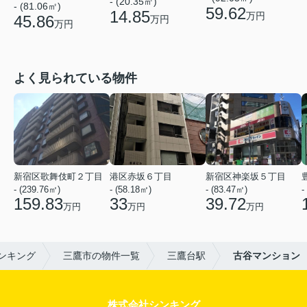
- (20.35㎡)
- (81.06㎡)
59.62
14.85
万円
45.86
万円
万円
よく見られている物件
新宿区歌舞伎町２丁目
港区赤坂６丁目
新宿区神楽坂５丁目
- (239.76㎡)
- (58.18㎡)
- (83.47㎡)
-
159.83
33
39.72
万円
万円
万円
ンキング
三鷹市の物件一覧
三鷹台駅
古谷マンション
株式会社シンキング