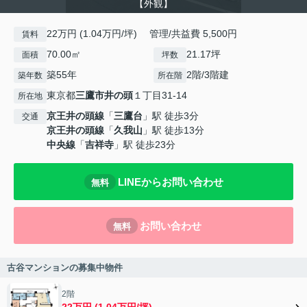
【外観】
22万円 (1.04万円/坪) 管理/共益費 5,500円
賃料
70.00㎡
21.17坪
面積
坪数
築55年
2階/3階建
築年数
所在階
東京都
三鷹市
井の頭
１丁目31-14
所在地
京王井の頭線
「
三鷹台
」駅 徒歩3分
交通
京王井の頭線
「
久我山
」駅 徒歩13分
中央線
「
吉祥寺
」駅 徒歩23分
LINEからお問い合わせ
無料
お問い合わせ
無料
古谷マンションの募集中物件
2階
22万円 (1.04万円/坪)