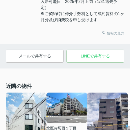
入居可能日：2025年2月上旬（1/31退去予
定）
※ご契約時に仲介手数料として成約賃料の1ヶ
月分及び消費税を申し受けます
情報の見方
メールで共有する
LINEで共有する
近隣の物件
北区赤羽西１丁目