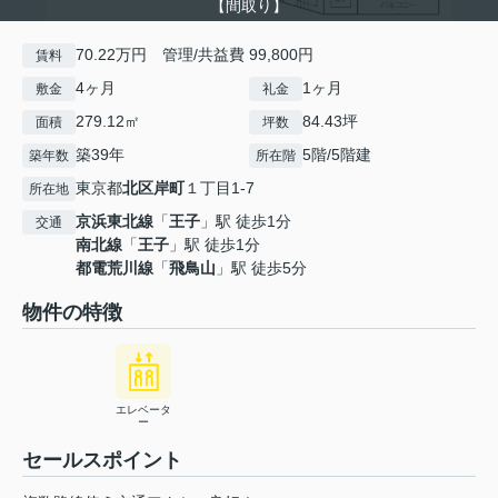
【間取り】
70.22万円 管理/共益費 99,800円
賃料
4ヶ月
1ヶ月
敷金
礼金
279.12㎡
84.43坪
面積
坪数
築39年
5階/5階建
築年数
所在階
東京都
北区
岸町
１丁目1-7
所在地
京浜東北線
「
王子
」駅 徒歩1分
交通
南北線
「
王子
」駅 徒歩1分
都電荒川線
「
飛鳥山
」駅 徒歩5分
物件の特徴
エレベータ
ー
セールスポイント