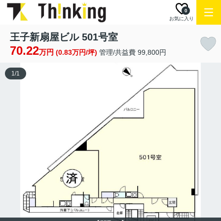
0
お気に入り
王子新扇屋ビル 501号室
70.22
万円
(0.83万円/坪)
管理/共益費 99,800円
1
/
1