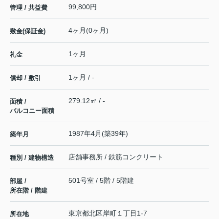
99,800円
管理 / 共益費
4ヶ月(0ヶ月)
敷金(保証金)
1ヶ月
礼金
1ヶ月 / -
償却 / 敷引
279.12㎡ / -
面積 /
バルコニー面積
1987年4月(築39年)
築年月
店舗事務所 / 鉄筋コンクリート
種別 / 建物構造
501号室 / 5階 / 5階建
部屋 /
所在階 / 階建
東京都
北区
岸町
１丁目1-7
所在地