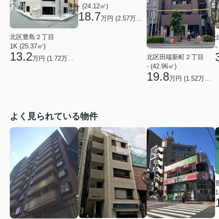
- (24.12㎡)
18.7
万円 (
2.57
万円/坪)
北区豊島２丁目
1K (25.37㎡)
-
13.2
北区田端新町２丁目
万円 (
1.72
万円/坪)
- (42.96㎡)
19.8
万円 (
1.52
万円/坪)
よく見られている物件
1