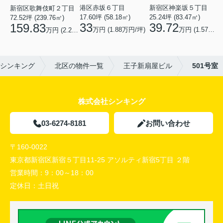
港区赤坂６丁目
新宿区神楽坂５丁目
新宿区歌舞伎町２丁目
17.60坪 (58.18㎡)
25.24坪 (83.47㎡)
72.52坪 (239.76㎡)
33
39.72
159.83
万円 (1.88万円/坪)
万円 (1.57万円/坪)
万円 (2.2万円/坪)
シンキング
北区の物件一覧
王子新扇屋ビル
501号室
株式会社シンキング
03-6274-8181
お問い合わせ
〒160-0022
東京都新宿区新宿５丁目11-25 アソルティ新宿5丁目 ２階
営業時間：
9：00～18：00
定休日：
土日祝