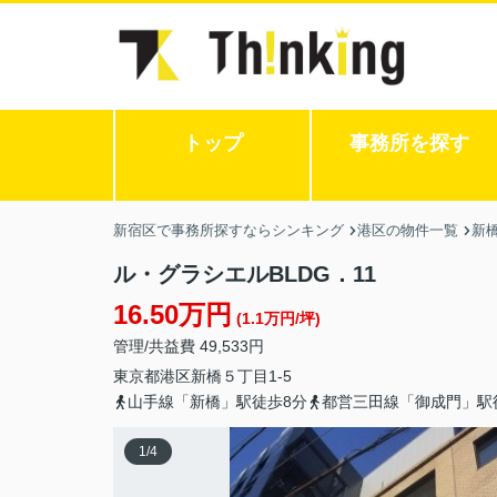
トップ
事務所を探す
新宿区で事務所探すならシンキング
港区の物件一覧
新
ル・グラシエルBLDG．11
16.50万円
(1.1万円/坪)
管理/共益費 49,533円
東京都
港区
新橋
５丁目1-5
山手線「新橋」駅徒歩8分
都営三田線「御成門」駅
1
/
4