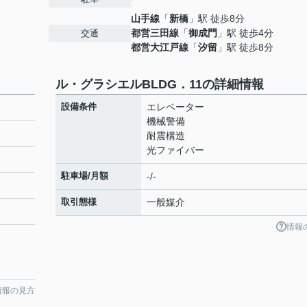
山手線
「
新橋
」駅 徒歩8分
都営三田線
「
御成門
」駅 徒歩4分
交通
都営大江戸線
「
汐留
」駅 徒歩8分
ル・グラシエルBLDG．11の詳細情報
設備条件
エレベーター
機械警備
耐震構造
光ファイバー
駐車場/月額
-/-
取引態様
一般媒介
情報
情報の見方