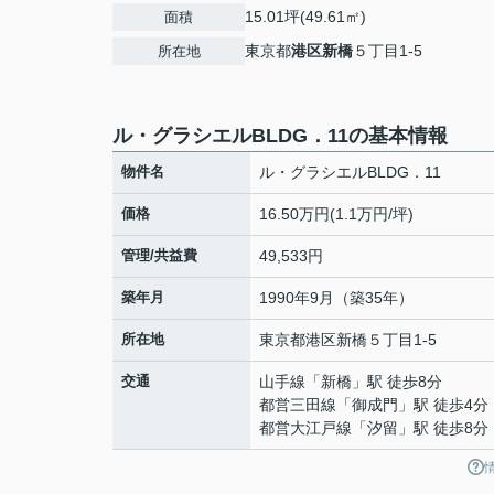
15.01坪(49.61㎡)
面積
東京都
港区
新橋
５丁目1-5
所在地
ル・グラシエルBLDG．11の基本情報
物件名
ル・グラシエルBLDG．11
価格
16.50万円(1.1万円/坪)
管理/共益費
49,533円
築年月
1990年9月（築35年）
所在地
東京都
港区
新橋
５丁目1-5
交通
山手線
「
新橋
」駅 徒歩8分
都営三田線
「
御成門
」駅 徒歩4分
都営大江戸線
「
汐留
」駅 徒歩8分