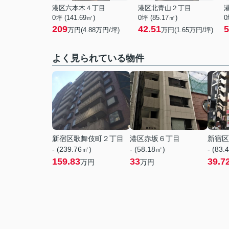
港区六本木４丁目
港区北青山２丁目
0坪 (141.69㎡)
0坪 (85.17㎡)
0
209
42.51
5
万円(
4.88
万円/坪)
万円(
1.65
万円/坪)
よく見られている物件
新宿区歌舞伎町２丁目
港区赤坂６丁目
新宿区
- (239.76㎡)
- (58.18㎡)
- (83.
159.83
33
39.7
万円
万円