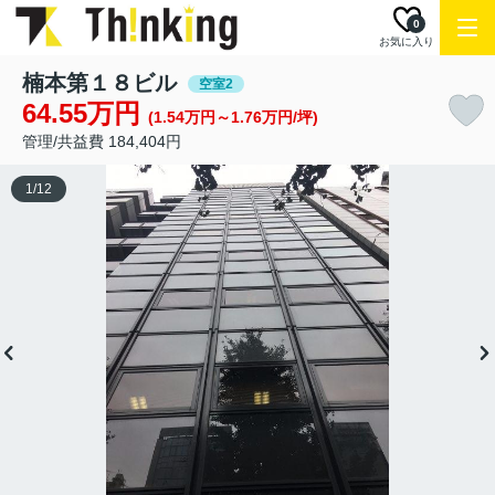
0
お気に入り
楠本第１８ビル
空室2
64.55万円
(1.54万円～1.76万円/坪)
管理/共益費 184,404円
1
/
12