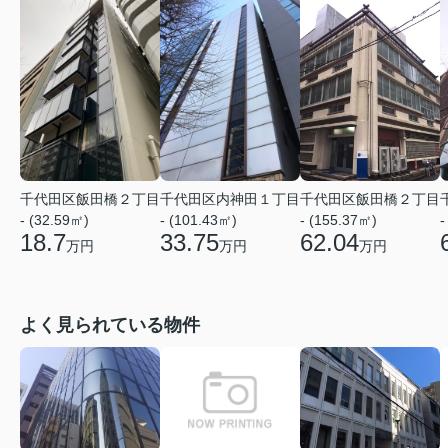
千代田区飯田橋２丁目
千代田区内神田１丁目
千代田区飯田橋２丁目
- (32.59㎡)
- (101.43㎡)
- (155.37㎡)
-
18.7
33.75
62.04
万円
万円
万円
よく見られている物件