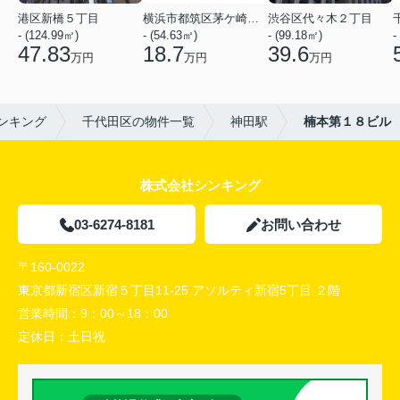
港区新橋５丁目
横浜市都筑区茅ケ崎中央
渋谷区代々木２丁目
- (124.99㎡)
- (54.63㎡)
- (99.18㎡)
-
47.83
18.7
39.6
万円
万円
万円
ンキング
千代田区の物件一覧
神田駅
楠本第１８ビル
株式会社シンキング
03-6274-8181
お問い合わせ
〒160-0022
東京都新宿区新宿５丁目11-25 アソルティ新宿5丁目 ２階
営業時間：
9：00～18：00
定休日：
土日祝