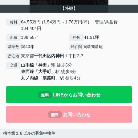
【外観】
64.55万円 (1.54万円～1.76万円/坪) 管理/共益費
賃料
184,404円
138.55㎡
41.91坪
面積
坪数
築40年
5階/9階建
築年数
所在階
東京都
千代田区
内神田
１丁目2-7
所在地
山手線
「
神田
」駅 徒歩5分
交通
東西線
「
大手町
」駅 徒歩4分
丸ノ内線
「
淡路町
」駅 徒歩4分
LINEからお問い合わせ
無料
お問い合わせ
無料
楠本第１８ビルの募集中物件