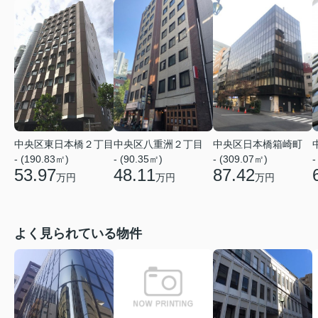
中央区東日本橋２丁目
中央区八重洲２丁目
中央区日本橋箱崎町
- (190.83㎡)
- (90.35㎡)
- (309.07㎡)
-
53.97
48.11
87.42
万円
万円
万円
よく見られている物件