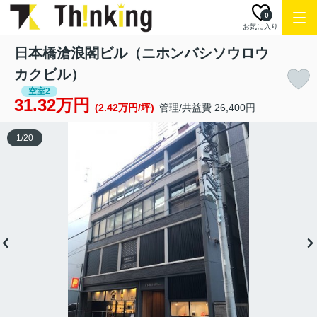
0
お気に入り
日本橋滄浪閣ビル（ニホンバシソウロウ
カクビル）
空室2
31.32万円
(2.42万円/坪)
管理/共益費 26,400円
1
/
20