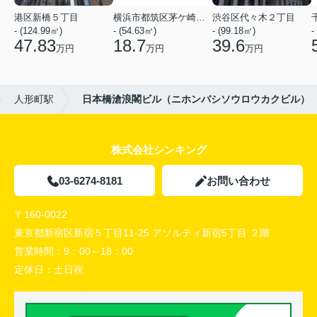
港区新橋５丁目
横浜市都筑区茅ケ崎中央
渋谷区代々木２丁目
- (124.99㎡)
- (54.63㎡)
- (99.18㎡)
-
47.83
18.7
39.6
万円
万円
万円
人形町駅
日本橋滄浪閣ビル（ニホンバシソウロウカクビル）
株式会社シンキング
03-6274-8181
お問い合わせ
〒160-0022
東京都新宿区新宿５丁目11-25 アソルティ新宿5丁目 ２階
営業時間：
9：00～18：00
定休日：
土日祝