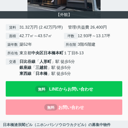
【外観】
31.32万円 (2.42万円/坪) 管理/共益費 26,400円
賃料
42.77㎡～43.57㎡
12.93坪～13.17坪
面積
坪数
築52年
3階/5階建
築年数
所在階
東京都
中央区
日本橋本町
１丁目8-13
所在地
日比谷線
「
人形町
」駅 徒歩5分
交通
銀座線
「
三越前
」駅 徒歩5分
東西線
「
日本橋
」駅 徒歩5分
LINEからお問い合わせ
無料
お問い合わせ
無料
日本橋滄浪閣ビル（ニホンバシソウロウカクビル）の募集中物件