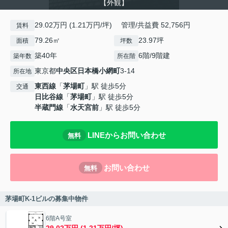
【外観】
29.02万円 (1.21万円/坪) 管理/共益費 52,756円
賃料
79.26㎡
23.97坪
面積
坪数
築40年
6階/9階建
築年数
所在階
東京都
中央区
日本橋小網町
3-14
所在地
東西線
「
茅場町
」駅 徒歩5分
交通
日比谷線
「
茅場町
」駅 徒歩5分
半蔵門線
「
水天宮前
」駅 徒歩5分
LINEからお問い合わせ
無料
お問い合わせ
無料
茅場町K-1ビルの募集中物件
6階A号室
29.02万円 (1.21万円/坪)