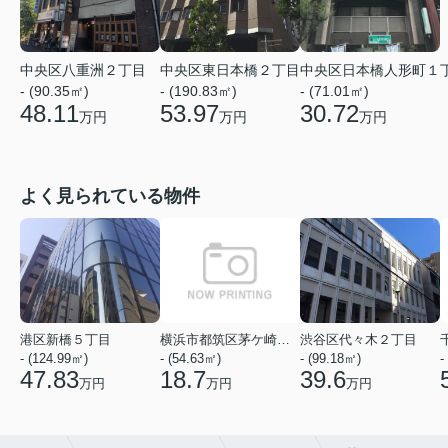
中央区八重洲２丁目
中央区東日本橋２丁目
中央区日本橋人形町１
- (90.35㎡)
- (190.83㎡)
- (71.01㎡)
48.11
53.97
30.72
万円
万円
万円
よく見られている物件
港区新橋５丁目
横浜市都筑区茅ケ崎中央
渋谷区代々木２丁目
- (124.99㎡)
- (54.63㎡)
- (99.18㎡)
-
47.83
18.7
39.6
万円
万円
万円