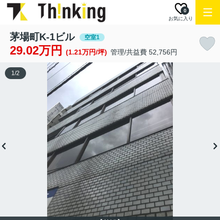
0
お気に入り
茅場町K-1ビル
空室1
29.02万円
(1.21万円/坪)
管理/共益費 52,756円
1
/
2