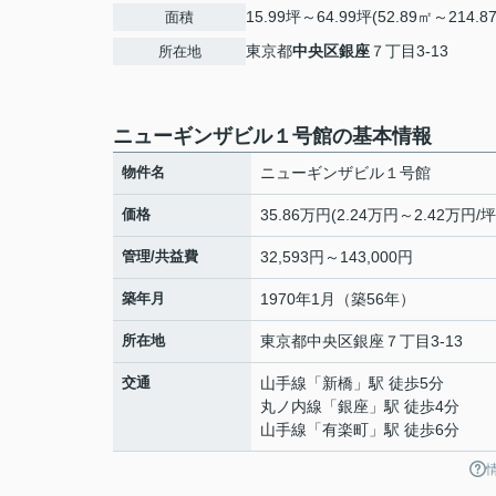
15.99坪～64.99坪(52.89㎡～214.8
面積
東京都
中央区
銀座
７丁目3-13
所在地
ニューギンザビル１号館の基本情報
物件名
ニューギンザビル１号館
価格
35.86万円(2.24万円～2.42万円/坪
管理/共益費
32,593円～143,000円
築年月
1970年1月（築56年）
所在地
東京都
中央区
銀座
７丁目3-13
交通
山手線
「
新橋
」駅 徒歩5分
丸ノ内線
「
銀座
」駅 徒歩4分
山手線
「
有楽町
」駅 徒歩6分