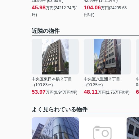
18.99坪 (62.80㎡)
42.99坪 (142.14㎡)
45.98
104.06
万円(24212.74円/
万円(24205.63
坪)
円/坪)
近隣の物件
中央区東日本橋２丁目
中央区八重洲２丁目
- (190.83㎡)
- (90.35㎡)
0
53.97
48.11
6
万円(
0.94
万円/坪)
万円(
1.76
万円/坪)
よく見られている物件