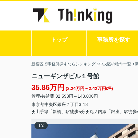
トップ
事務所を探す
新宿区で事務所探すならシンキング
中央区の物件一覧
ニューギンザビル１号館
35.86万円
(2.24万円～2.42万円/坪)
管理/共益費 32,593円～143,000円
東京都
中央区
銀座
７丁目3-13
山手線「新橋」駅徒歩5分
丸ノ内線「銀座」駅徒歩
1
/
2