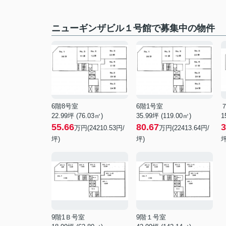
ニューギンザビル１号館で募集中の物件
6階8号室
6階1号室
７
22.99坪 (76.03㎡)
35.99坪 (119.00㎡)
1
55.66
80.67
3
万円(24210.53円/
万円(22413.64円/
坪)
坪)
坪
9階1Ｂ号室
9階１号室