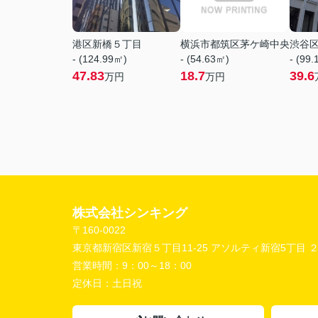
港区新橋５丁目
横浜市都筑区茅ケ崎中央
渋谷
- (124.99㎡)
- (54.63㎡)
- (99
47.83
18.7
39.6
万円
万円
株式会社シンキング
〒160-0022
東京都新宿区新宿５丁目11-25 アソルティ新宿5丁目 
営業時間：
9：00～18：00
定休日：
土日祝