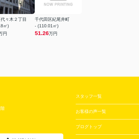
区代々木２丁目
千代田区紀尾井町
.18㎡)
- (110.01㎡)
51.26
万円
万円
スタッフ一覧
２階
お客様の声一覧
ブログトップ