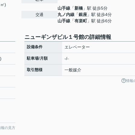
7㎡)
山手線
「
新橋
」駅 徒歩5分
丸ノ内線
「
銀座
」駅 徒歩4分
交通
山手線
「
有楽町
」駅 徒歩6分
ニューギンザビル１号館の詳細情報
設備条件
エレベーター
)
駐車場/月額
-/-
取引態様
一般媒介
情報
情報の見方