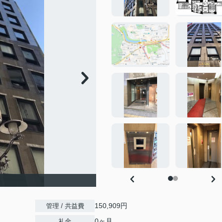
150,909円
管理 / 共益費
0ヶ月
礼金