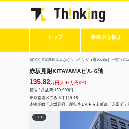
トップ
事務所を探す
赤坂
新宿区で事務所探すならシンキング
港区の物件一覧
赤坂見附KITAYAMAビル 6階
135.82
万円(2.97万円/坪)
管理 / 共益費 150,909円
東京都
港区
赤坂
３丁目9-18
銀座線「赤坂見附」駅徒歩1分
有楽町線「永田町」
1
/
11