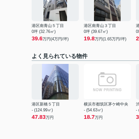
港区南青山５丁目
港区南青山３丁目
0坪 (32.76㎡)
0坪 (39.67㎡)
0
39.6
19.8
2
万円(
4
万円/坪)
万円(
1.65
万円/坪)
よく見られている物件
港区新橋５丁目
横浜市都筑区茅ケ崎中央
- (124.99㎡)
- (54.63㎡)
-
47.83
18.7
3
万円
万円