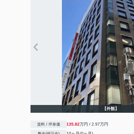
【外観】
135.82
万円 / 2.97万円
賃料 / 坪単価
10ヶ月(0ヶ月)
敷金(保証金)