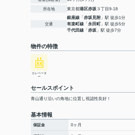
東京都
港区
赤坂
３丁目9-18
所在地
銀座線
「
赤坂見附
」駅 徒歩1分
有楽町線
「
永田町
」駅 徒歩5分
交通
千代田線
「
赤坂
」駅 徒歩7分
物件の特徴
エレベータ
ー
セールスポイント
青山通り沿いの角地に位置し視認性良好！
基本情報
0ヶ月
保証金