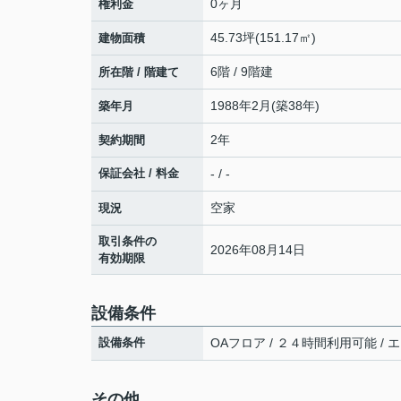
0ヶ月
権利金
45.73坪(151.17㎡)
建物面積
6階 / 9階建
所在階 / 階建て
1988年2月(築38年)
築年月
2年
契約期間
保証会社 / 料金
- / -
空家
現況
取引条件の
2026年08月14日
有効期限
設備条件
設備条件
OAフロア / ２４時間利用可能 / エ
その他