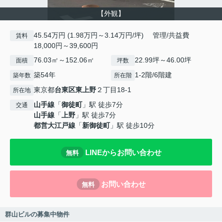
【外観】
45.54万円 (1.98万円～3.14万円/坪) 管理/共益費
賃料
18,000円～39,600円
76.03㎡～152.06㎡
22.99坪～46.00坪
面積
坪数
築54年
1-2階/6階建
築年数
所在階
東京都
台東区
東上野
２丁目18-1
所在地
山手線
「
御徒町
」駅 徒歩7分
交通
山手線
「
上野
」駅 徒歩7分
都営大江戸線
「
新御徒町
」駅 徒歩10分
LINEからお問い合わせ
無料
お問い合わせ
無料
群山ビルの募集中物件