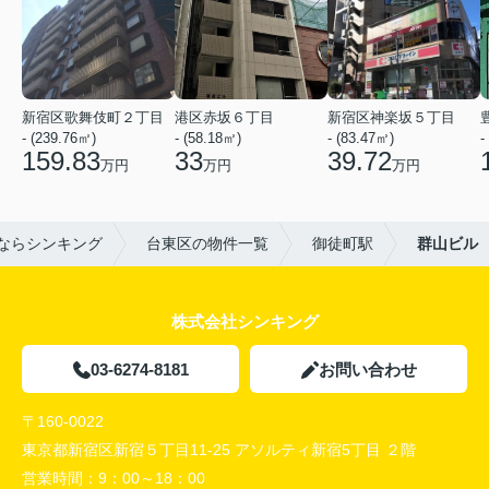
新宿区歌舞伎町２丁目
港区赤坂６丁目
新宿区神楽坂５丁目
- (239.76㎡)
- (58.18㎡)
- (83.47㎡)
-
159.83
33
39.72
万円
万円
万円
ならシンキング
台東区の物件一覧
御徒町駅
群山ビル
株式会社シンキング
03-6274-8181
お問い合わせ
〒160-0022
東京都新宿区新宿５丁目11-25 アソルティ新宿5丁目 ２階
営業時間：
9：00～18：00