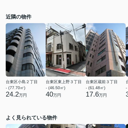
近隣の物件
台東区小島２丁目
台東区東上野３丁目
台東区蔵前３丁目
- (77.70㎡)
- (46.50㎡)
- (61.48㎡)
-
24.2
40
17.6
万円
万円
万円
よく見られている物件