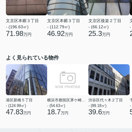
文京区本郷３丁目
文京区本郷３丁目
文京区後楽２丁目
- (196.63㎡)
- (112.79㎡)
- (66.12㎡)
-
71.98
46.92
25.3
万円
万円
万円
よく見られている物件
港区新橋５丁目
横浜市都筑区茅ケ崎中央
渋谷区代々木２丁目
- (124.99㎡)
- (54.63㎡)
- (99.18㎡)
-
47.83
18.7
39.6
万円
万円
万円