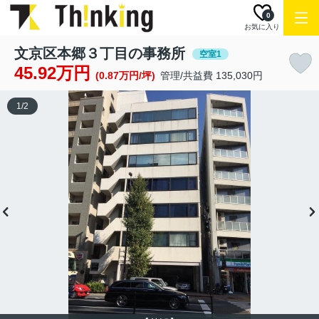
0
お気に入り
文京区本郷３丁目の事務所
空室1
45.92万円
(0.87万円/坪)
管理/共益費 135,030円
1
/
2