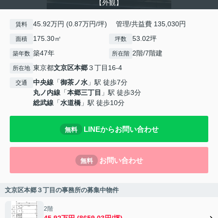
【外観】
45.92万円 (0.87万円/坪) 管理/共益費 135,030円
賃料
175.30㎡
53.02坪
面積
坪数
築47年
2階/7階建
築年数
所在階
東京都
文京区
本郷
３丁目16-4
所在地
中央線
「
御茶ノ水
」駅 徒歩7分
交通
丸ノ内線
「
本郷三丁目
」駅 徒歩3分
総武線
「
水道橋
」駅 徒歩10分
LINEからお問い合わせ
無料
お問い合わせ
無料
文京区本郷３丁目の事務所の募集中物件
2階
45.92万円 (8659.03円/坪)