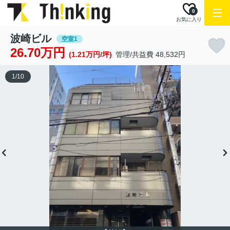
0
お気に入り
波崎ビル
空室1
26.70万円
(1.21万円/坪)
管理/共益費 48,532円
1
/
10