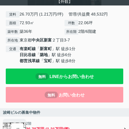
【外観】
26.70万円 (1.21万円/坪) 管理/共益費 48,532円
賃料
72.93㎡
22.06坪
面積
坪数
築36年
2階/6階建
築年数
所在階
東京都
中央区
新富
２丁目3-7
所在地
有楽町線
「
新富町
」駅 徒歩1分
交通
日比谷線
「
築地
」駅 徒歩6分
都営浅草線
「
宝町
」駅 徒歩8分
LINEからお問い合わせ
無料
お問い合わせ
無料
波崎ビルの募集中物件
2階
26.70万円 (1.21万円/坪)