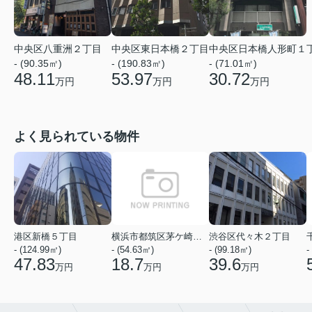
中央区八重洲２丁目
中央区東日本橋２丁目
中央区日本橋人形町１
- (90.35㎡)
- (190.83㎡)
- (71.01㎡)
48.11
53.97
30.72
万円
万円
万円
よく見られている物件
港区新橋５丁目
横浜市都筑区茅ケ崎中央
渋谷区代々木２丁目
- (124.99㎡)
- (54.63㎡)
- (99.18㎡)
-
47.83
18.7
39.6
万円
万円
万円