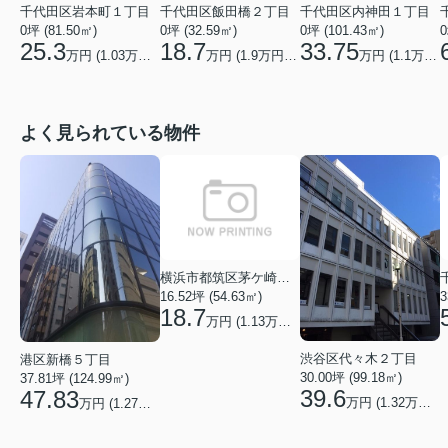
千代田区岩本町１丁目
千代田区飯田橋２丁目
千代田区内神田１丁目
0坪 (81.50㎡)
0坪 (32.59㎡)
0坪 (101.43㎡)
0
25.3
18.7
33.75
万円 (
1.03
万円/坪)
万円 (
1.9
万円/坪)
万円 (
1.1
万円/坪)
よく見られている物件
横浜市都筑区茅ケ崎中央
16.52坪 (54.63㎡)
3
18.7
万円 (1.13万円/坪)
渋谷区代々木２丁目
港区新橋５丁目
30.00坪 (99.18㎡)
37.81坪 (124.99㎡)
39.6
47.83
万円 (1.32万円/坪)
万円 (1.27万円/坪)