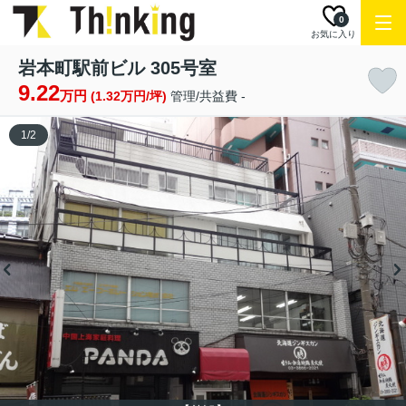
0
お気に入り
岩本町駅前ビル 305号室
9.22
万円
(1.32万円/坪)
管理/共益費 -
1
/
2