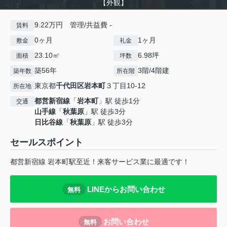
【外観】
9.22万円 管理/共益費 -
賃料
0ヶ月
1ヶ月
敷金
礼金
23.10㎡
6.98坪
面積
坪数
築56年
3階/4階建
築年数
所在階
東京都
千代田区
岩本町
３丁目10-12
所在地
都営新宿線
「
岩本町
」駅 徒歩1分
交通
山手線
「
秋葉原
」駅 徒歩3分
日比谷線
「
秋葉原
」駅 徒歩3分
セールスポイント
都営新宿線 岩本町駅至近！来客サービス業に最適です！
LINEからお問い合わせ
無料
お問い合わせ
無料