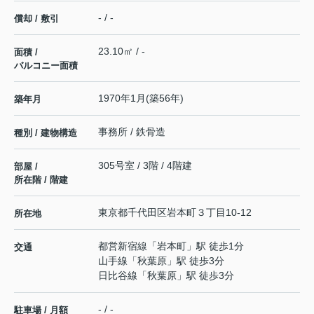
- / -
償却 / 敷引
23.10㎡ / -
面積 /
バルコニー面積
1970年1月(築56年)
築年月
事務所 / 鉄骨造
種別 / 建物構造
305号室 / 3階 / 4階建
部屋 /
所在階 / 階建
東京都
千代田区
岩本町
３丁目10-12
所在地
都営新宿線
「
岩本町
」駅 徒歩1分
交通
山手線
「
秋葉原
」駅 徒歩3分
日比谷線
「
秋葉原
」駅 徒歩3分
- / -
駐車場 / 月額