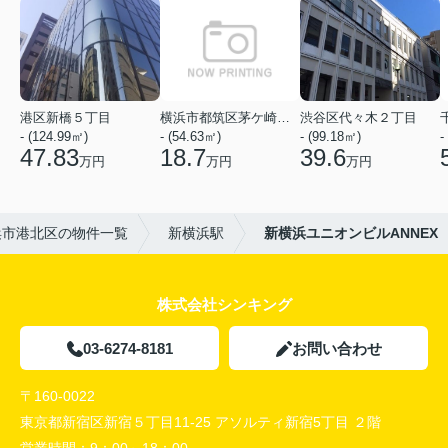
港区新橋５丁目
横浜市都筑区茅ケ崎中央
渋谷区代々木２丁目
- (124.99㎡)
- (54.63㎡)
- (99.18㎡)
-
47.83
18.7
39.6
万円
万円
万円
浜市港北区の物件一覧
新横浜駅
新横浜ユニオンビルANNEX
株式会社シンキング
03-6274-8181
お問い合わせ
〒160-0022
東京都新宿区新宿５丁目11-25 アソルティ新宿5丁目 ２階