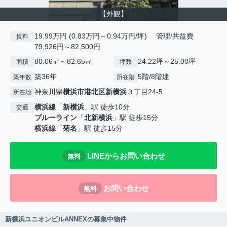
【外観】
19.99万円 (0.83万円～0.94万円/坪) 管理/共益費
賃料
79,926円～82,500円
80.06㎡～82.65㎡
24.22坪～25.00坪
面積
坪数
築36年
5階/8階建
築年数
所在階
神奈川県
横浜市港北区
新横浜
３丁目24-5
所在地
横浜線
「
新横浜
」駅 徒歩10分
交通
ブルーライン
「
北新横浜
」駅 徒歩15分
横浜線
「
菊名
」駅 徒歩15分
LINEからお問い合わせ
無料
お問い合わせ
無料
新横浜ユニオンビルANNEXの募集中物件