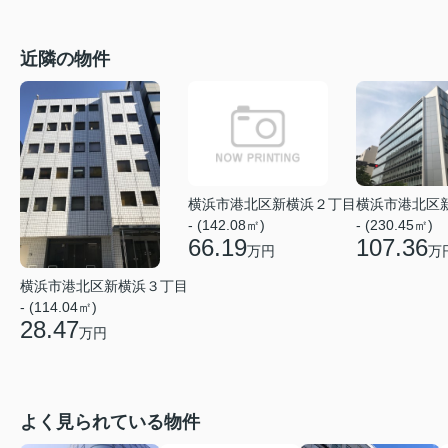
近隣の物件
横浜市港北区新横浜２丁目
横浜市港北区
- (142.08㎡)
- (230.45㎡)
66.19
107.36
万円
万
横浜市港北区新横浜３丁目
- (114.04㎡)
28.47
万円
よく見られている物件