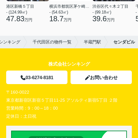
港区新橋５丁目
横浜市都筑区茅ケ崎中央
渋谷区代々木２丁目
- (124.99㎡)
- (54.63㎡)
- (99.18㎡)
-
47.83
18.7
39.6
万円
万円
万円
シンキング
千代田区の物件一覧
半蔵門駅
センダビル
株式会社シンキング
03-6274-8181
お問い合わせ
〒160-0022
東京都新宿区新宿５丁目11-25 アソルティ新宿5丁目 ２階
営業時間：
9：00～18：00
定休日：
土日祝