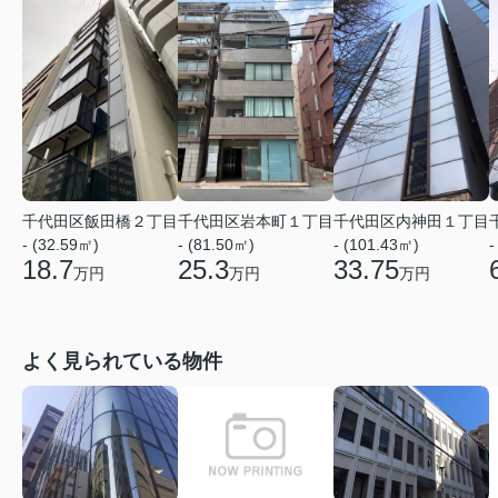
千代田区飯田橋２丁目
千代田区岩本町１丁目
千代田区内神田１丁目
- (32.59㎡)
- (81.50㎡)
- (101.43㎡)
-
18.7
25.3
33.75
万円
万円
万円
よく見られている物件