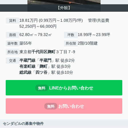
【外観】
18.81万円 (0.99万円～1.08万円/坪) 管理/共益費
賃料
52,250円～66,000円
62.80㎡～79.32㎡
18.99坪～23.99坪
面積
坪数
築55年
2階/10階建
築年数
所在階
東京都
千代田区
麹町
３丁目７-9
所在地
半蔵門線
「
半蔵門
」駅 徒歩2分
交通
有楽町線
「
麹町
」駅 徒歩3分
総武線
「
四ツ谷
」駅 徒歩10分
LINEからお問い合わせ
無料
お問い合わせ
無料
センダビルの募集中物件