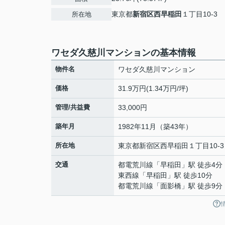
東京都
新宿区
西早稲田
１丁目10-3
所在地
ワセダ久慈川マンションの基本情報
物件名
ワセダ久慈川マンション
価格
31.9万円(1.34万円/坪)
管理/共益費
33,000円
築年月
1982年11月（築43年）
所在地
東京都
新宿区
西早稲田
１丁目10-3
交通
都電荒川線
「
早稲田
」駅 徒歩4分
東西線
「
早稲田
」駅 徒歩10分
都電荒川線
「
面影橋
」駅 徒歩9分