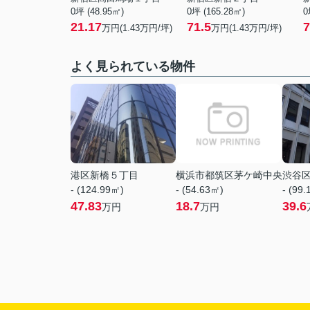
0坪 (48.95㎡)
0坪 (165.28㎡)
0
21.17
71.5
7
万円(
1.43
万円/坪)
万円(
1.43
万円/坪)
よく見られている物件
港区新橋５丁目
横浜市都筑区茅ケ崎中央
渋谷
- (124.99㎡)
- (54.63㎡)
- (99
47.83
18.7
39.6
万円
万円