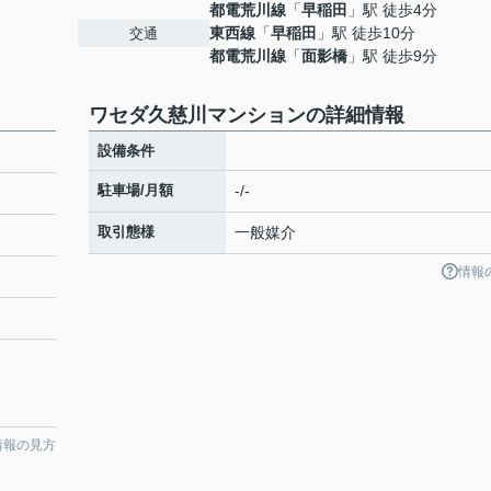
都電荒川線
「
早稲田
」駅 徒歩4分
東西線
「
早稲田
」駅 徒歩10分
交通
都電荒川線
「
面影橋
」駅 徒歩9分
ワセダ久慈川マンションの詳細情報
設備条件
駐車場/月額
-/-
取引態様
一般媒介
情報
情報の見方