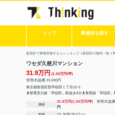
トップ
事務所を探す
新宿区で事務所探すならシンキング
新宿区の物件一覧
ワセダ久慈川マンション
31.9万円
(1.34万円/坪)
管理/共益費 33,000円
東京都
新宿区
西早稲田
１丁目10-3
都電荒川線「早稲田」駅徒歩4分
東西線「早稲田」
31.9万円(1.34万円/坪)
管理/共益
価格
円
23.76坪(78.57㎡)
面積