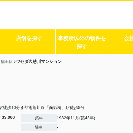
店舗を探す
事務所以外の物件を
会
探す
ワセダ久慈川マンション
早稲田駅
駅徒歩10分
都電荒川線「面影橋」駅徒歩9分
費
33,000
1982年11月(築43年)
築年
-
駐車