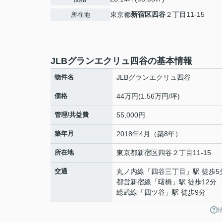
東京都
新宿区
四谷
２丁目11-15
所在地
JLBグランエクリュ四谷の基本情報
物件名
JLBグランエクリュ四谷
価格
44万円(1.56万円/坪)
管理/共益費
55,000円
築年月
2018年4月（築8年）
所在地
東京都
新宿区
四谷
２丁目11-15
交通
丸ノ内線
「
四谷三丁目
」駅 徒歩5
都営新宿線
「
曙橋
」駅 徒歩12分
総武線
「
四ツ谷
」駅 徒歩9分