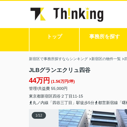
トップ
事務所を探す
新宿区で事務所探すならシンキング
新宿区の物件一覧
JLBグランエクリュ四谷
44万円
(1.56万円/坪)
管理/共益費 55,000円
東京都
新宿区
四谷
２丁目11-15
丸ノ内線「四谷三丁目」駅徒歩5分
都営新宿線「曙
1
/
12