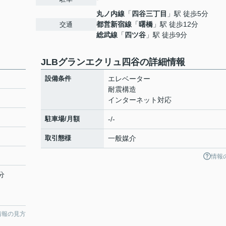
丸ノ内線
「
四谷三丁目
」駅 徒歩5分
都営新宿線
「
曙橋
」駅 徒歩12分
交通
総武線
「
四ツ谷
」駅 徒歩9分
JLBグランエクリュ四谷の詳細情報
設備条件
エレベーター
耐震構造
インターネット対応
駐車場/月額
-/-
取引態様
一般媒介
情報
分
情報の見方