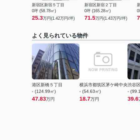
新宿区新宿５丁目
新宿区新宿２丁目
0坪 (58.78㎡)
0坪 (165.28㎡)
0
25.3
71.5
7
万円(
1.42
万円/坪)
万円(
1.43
万円/坪)
よく見られている物件
港区新橋５丁目
横浜市都筑区茅ケ崎中央
渋谷
- (124.99㎡)
- (54.63㎡)
- (99
47.83
18.7
39.6
万円
万円