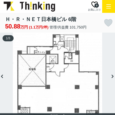
0
お気に入り
Ｈ・Ｒ・ＮＥＴ日本橋ビル 6階
50.88
万円
(1.1万円/坪)
管理/共益費 101,750円
1
/
3