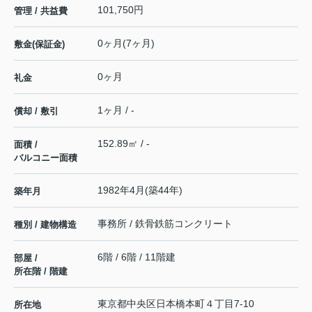
101,750円
管理 / 共益費
0ヶ月(7ヶ月)
敷金(保証金)
0ヶ月
礼金
1ヶ月 / -
償却 / 敷引
152.89㎡ / -
面積 /
バルコニー面積
1982年4月(築44年)
築年月
事務所 / 鉄骨鉄筋コンクリート
種別 / 建物構造
6階 / 6階 / 11階建
部屋 /
所在階 / 階建
東京都
中央区
日本橋本町
４丁目7-10
所在地