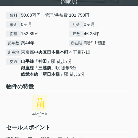
【間取り】
50.88万円 管理/共益費 101,750円
賃料
0ヶ月
0ヶ月
敷金
礼金
152.89㎡
46.25坪
面積
坪数
築44年
6階/11階建
築年数
所在階
東京都
中央区
日本橋本町
４丁目7-10
所在地
山手線
「
神田
」駅 徒歩7分
交通
銀座線
「
三越前
」駅 徒歩5分
総武本線
「
新日本橋
」駅 徒歩2分
物件の特徴
エレベータ
ー
セールスポイント