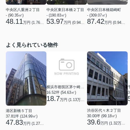
中央区八重洲２丁目
中央区東日本橋２丁目
中央区日本橋箱崎町
- (90.35㎡)
- (190.83㎡)
- (309.07㎡)
48.11
53.97
87.42
万円 (
1.76
万円/坪)
万円 (
0.94
万円/坪)
万円 (
0.94
万円/
よく見られている物件
横浜市都筑区茅ケ崎中央
16.52坪 (54.63㎡)
3
18.7
万円 (1.13万円/坪)
渋谷区代々木２丁目
港区新橋５丁目
30.00坪 (99.18㎡)
37.81坪 (124.99㎡)
39.6
47.83
万円 (1.32万円/坪)
万円 (1.27万円/坪)