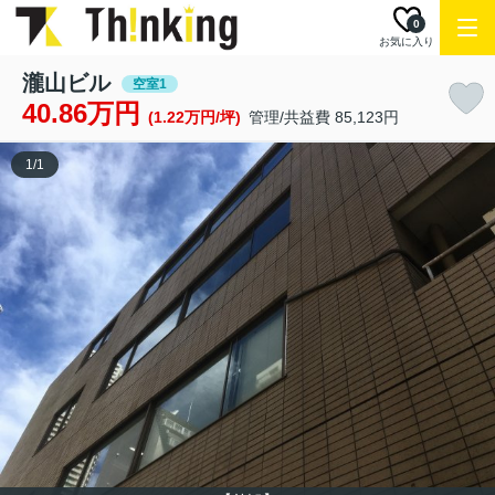
0
お気に入り
瀧山ビル
空室1
40.86万円
(1.22万円/坪)
管理/共益費 85,123円
1
/
1