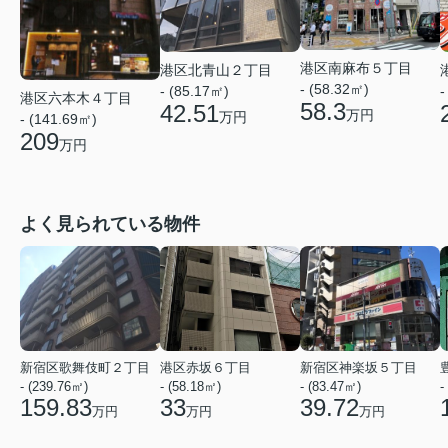
港区南麻布５丁目
港区北青山２丁目
- (58.32㎡)
- (85.17㎡)
-
港区六本木４丁目
58.3
42.51
万円
万円
- (141.69㎡)
209
万円
よく見られている物件
新宿区歌舞伎町２丁目
港区赤坂６丁目
新宿区神楽坂５丁目
- (239.76㎡)
- (58.18㎡)
- (83.47㎡)
-
159.83
33
39.72
万円
万円
万円