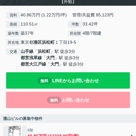
【外観】
40.86万円 (1.22万円/坪) 管理/共益費 85,123円
賃料
110.51㎡
33.42坪
面積
坪数
築37年
4階/7階建
築年数
所在階
東京都
港区
浜松町
１丁目19-5
所在地
山手線
「
浜松町
」駅 徒歩3分
交通
都営浅草線
「
大門
」駅 徒歩3分
都営大江戸線
「
大門
」駅 徒歩3分
LINEからお問い合わせ
無料
お問い合わせ
無料
瀧山ビルの募集中物件
4階
40.86万円 (12224.06円/坪)