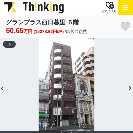
0
お気に入り
グランプラス西日暮里 ６階
50.65
万円
(15378.62円/坪)
管理/共益費 -
1
/
7