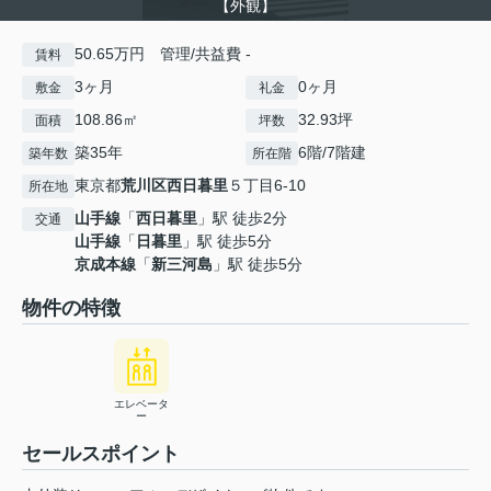
【外観】
50.65万円 管理/共益費 -
賃料
3ヶ月
0ヶ月
敷金
礼金
108.86㎡
32.93坪
面積
坪数
築35年
6階/7階建
築年数
所在階
東京都
荒川区
西日暮里
５丁目6-10
所在地
山手線
「
西日暮里
」駅 徒歩2分
交通
山手線
「
日暮里
」駅 徒歩5分
京成本線
「
新三河島
」駅 徒歩5分
物件の特徴
エレベータ
ー
セールスポイント