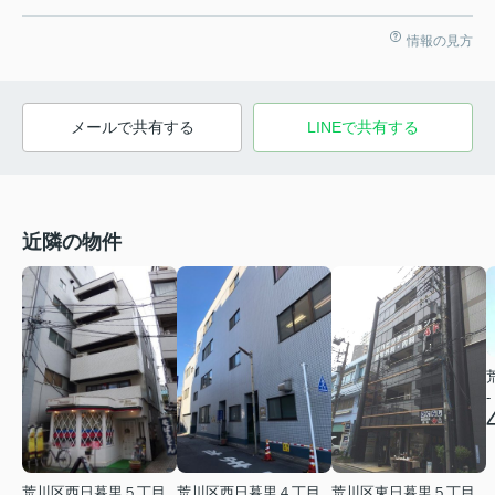
情報の見方
メールで共有する
LINEで共有する
近隣の物件
-
荒川区西日暮里５丁目
荒川区西日暮里４丁目
荒川区東日暮里５丁目