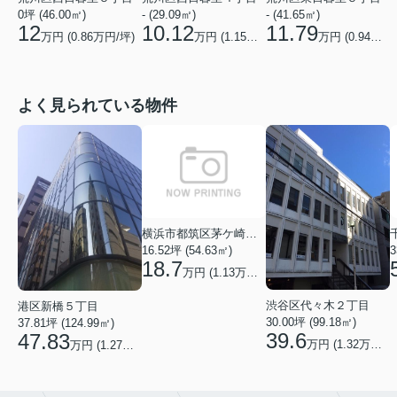
0坪 (46.00㎡)
- (29.09㎡)
- (41.65㎡)
12
10.12
11.79
万円 (
0.86
万円/坪)
万円 (
1.15
万円/坪)
万円 (
0.94
万円/
よく見られている物件
横浜市都筑区茅ケ崎中央
16.52坪 (54.63㎡)
3
18.7
万円 (1.13万円/坪)
渋谷区代々木２丁目
港区新橋５丁目
30.00坪 (99.18㎡)
37.81坪 (124.99㎡)
39.6
47.83
万円 (1.32万円/坪)
万円 (1.27万円/坪)