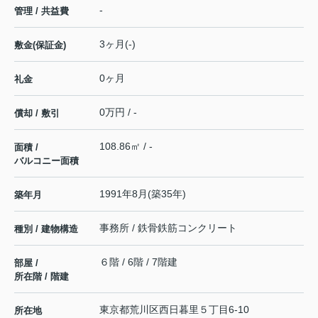
-
管理 / 共益費
3ヶ月(-)
敷金(保証金)
0ヶ月
礼金
0万円 / -
償却 / 敷引
108.86㎡ / -
面積 /
バルコニー面積
1991年8月(築35年)
築年月
事務所 / 鉄骨鉄筋コンクリート
種別 / 建物構造
６階 / 6階 / 7階建
部屋 /
所在階 / 階建
東京都
荒川区
西日暮里
５丁目6-10
所在地