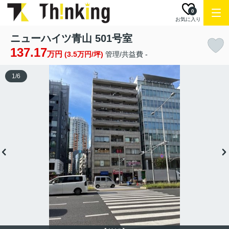
0
お気に入り
ニューハイツ青山 501号室
137.17
万円
(3.5万円/坪)
管理/共益費 -
1
/
6