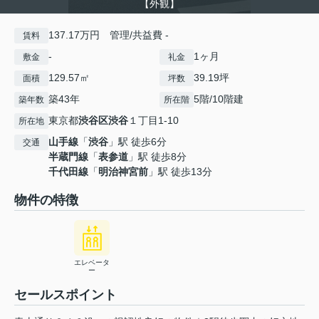
【外観】
137.17万円 管理/共益費 -
賃料
-
1ヶ月
敷金
礼金
129.57㎡
39.19坪
面積
坪数
築43年
5階/10階建
築年数
所在階
東京都
渋谷区
渋谷
１丁目1-10
所在地
山手線
「
渋谷
」駅 徒歩6分
交通
半蔵門線
「
表参道
」駅 徒歩8分
千代田線
「
明治神宮前
」駅 徒歩13分
物件の特徴
エレベータ
ー
セールスポイント