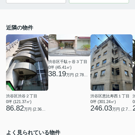
近隣の物件
渋谷区千駄ヶ谷３丁目
0坪 (45.41㎡)
38.19
万円 (
2.78
万円/坪)
渋谷区渋谷２丁目
渋谷区恵比寿西１丁目
0坪 (121.37㎡)
0坪 (301.24㎡)
0
86.82
246.03
万円 (
2.36
万円/坪)
万円 (
2.7
万円
よく見られている物件