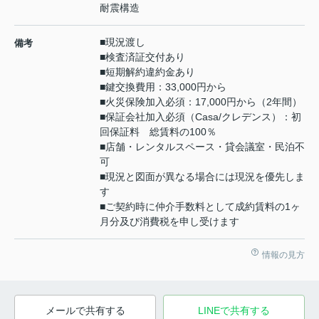
耐震構造
■現況渡し
備考
■検査済証交付あり
■短期解約違約金あり
■鍵交換費用：33,000円から
■火災保険加入必須：17,000円から（2年間）
■保証会社加入必須（Casa/クレデンス）：初
回保証料 総賃料の100％
■店舗・レンタルスペース・貸会議室・民泊不
可
■現況と図面が異なる場合には現況を優先しま
す
■ご契約時に仲介手数料として成約賃料の1ヶ
月分及び消費税を申し受けます
情報の見方
メールで共有する
LINEで共有する