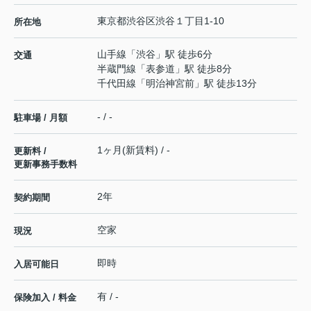
東京都
渋谷区
渋谷
１丁目1-10
所在地
山手線
「
渋谷
」駅 徒歩6分
交通
半蔵門線
「
表参道
」駅 徒歩8分
千代田線
「
明治神宮前
」駅 徒歩13分
- / -
駐車場 / 月額
1ヶ月(新賃料) / -
更新料 /
更新事務手数料
2年
契約期間
空家
現況
即時
入居可能日
有 / -
保険加入 / 料金