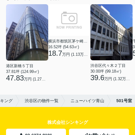
横浜市都筑区茅ケ崎中央
16.52坪 (54.63㎡)
3
18.7
万円 (1.13万円/坪)
渋谷区代々木２丁目
港区新橋５丁目
30.00坪 (99.18㎡)
37.81坪 (124.99㎡)
39.6
47.83
万円 (1.32万円/坪)
万円 (1.27万円/坪)
キング
渋谷区の物件一覧
ニューハイツ青山
501号室
株式会社シンキング