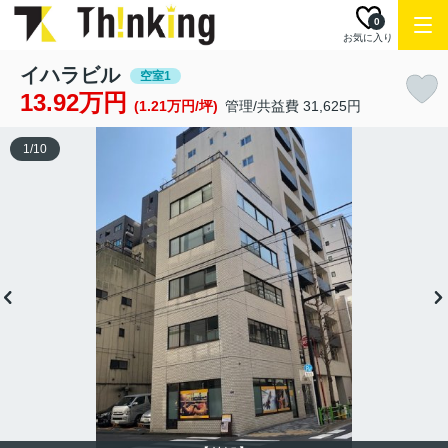
0
お気に入り
イハラビル
空室1
13.92万円
(1.21万円/坪)
管理/共益費 31,625円
1
/
10