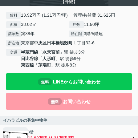
【外観】
13.92万円 (1.21万円/坪) 管理/共益費 31,625円
賃料
38.02㎡
11.50坪
面積
坪数
築38年
3階/5階建
築年数
所在階
東京都
中央区
日本橋蛎殻町
１丁目32-6
所在地
半蔵門線
「
水天宮前
」駅 徒歩3分
交通
日比谷線
「
人形町
」駅 徒歩9分
東西線
「
茅場町
」駅 徒歩8分
LINEからお問い合わせ
無料
お問い合わせ
無料
イハラビルの募集中物件
3階
13.92万円 (1.21万円/坪)