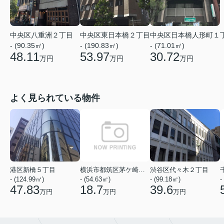
中央区八重洲２丁目
中央区東日本橋２丁目
中央区日本橋人形町１
- (90.35㎡)
- (190.83㎡)
- (71.01㎡)
48.11
53.97
30.72
万円
万円
万円
よく見られている物件
港区新橋５丁目
横浜市都筑区茅ケ崎中央
渋谷区代々木２丁目
- (124.99㎡)
- (54.63㎡)
- (99.18㎡)
-
47.83
18.7
39.6
万円
万円
万円