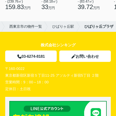
- (239.76㎡)
- (58.18㎡)
- (83.47㎡)
-
159.83
33
39.72
万円
万円
万円
西東京市の物件一覧
ひばりヶ丘駅
ひばりヶ丘プラザ
株式会社シンキング
03-6274-8181
お問い合わせ
〒160-0022
東京都新宿区新宿５丁目11-25 アソルティ新宿5丁目 ２階
営業時間：
9：00～18：00
定休日：
土日祝