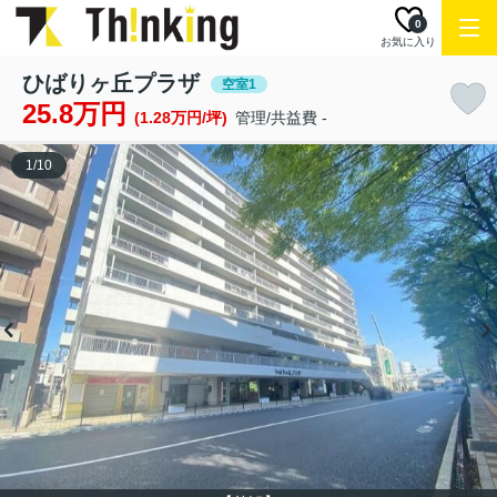
0
お気に入り
ひばりヶ丘プラザ
空室1
25.8万円
(1.28万円/坪)
管理/共益費 -
1
/
10