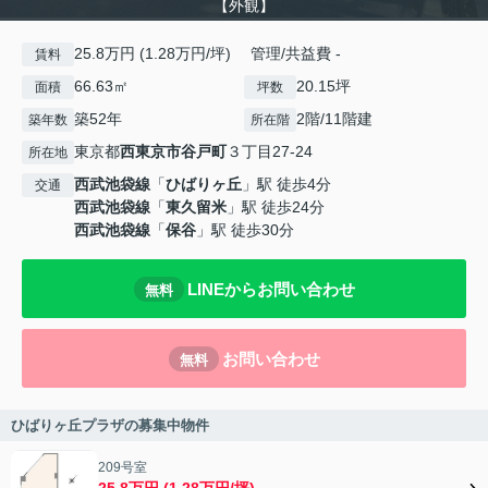
【外観】
25.8万円 (1.28万円/坪) 管理/共益費 -
賃料
66.63㎡
20.15坪
面積
坪数
築52年
2階/11階建
築年数
所在階
東京都
西東京市
谷戸町
３丁目27-24
所在地
西武池袋線
「
ひばりヶ丘
」駅 徒歩4分
交通
西武池袋線
「
東久留米
」駅 徒歩24分
西武池袋線
「
保谷
」駅 徒歩30分
LINEからお問い合わせ
無料
お問い合わせ
無料
ひばりヶ丘プラザの募集中物件
209号室
25.8万円 (1.28万円/坪)