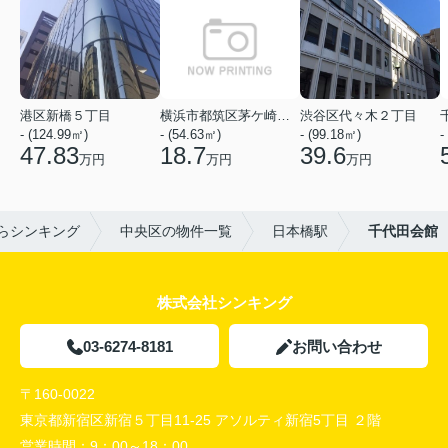
港区新橋５丁目
横浜市都筑区茅ケ崎中央
渋谷区代々木２丁目
- (124.99㎡)
- (54.63㎡)
- (99.18㎡)
-
47.83
18.7
39.6
万円
万円
万円
らシンキング
中央区の物件一覧
日本橋駅
千代田会館
株式会社シンキング
03-6274-8181
お問い合わせ
〒160-0022
東京都新宿区新宿５丁目11-25 アソルティ新宿5丁目 ２階
営業時間：
9：00～18：00