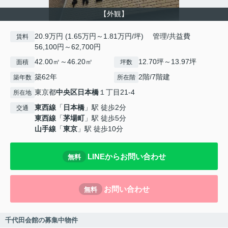
【外観】
20.9万円 (1.65万円～1.81万円/坪) 管理/共益費
賃料
56,100円～62,700円
42.00㎡～46.20㎡
12.70坪～13.97坪
面積
坪数
築62年
2階/7階建
築年数
所在階
東京都
中央区
日本橋
１丁目21-4
所在地
東西線
「
日本橋
」駅 徒歩2分
交通
東西線
「
茅場町
」駅 徒歩5分
山手線
「
東京
」駅 徒歩10分
LINEからお問い合わせ
無料
お問い合わせ
無料
千代田会館の募集中物件