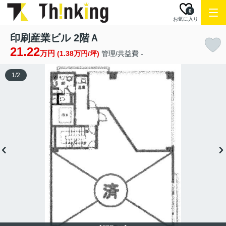
0
お気に入り
印刷産業ビル 2階Ａ
21.22
万円
(1.38万円/坪)
管理/共益費 -
1
/
2