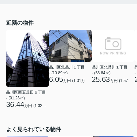
近隣の物件
品川区北品川１丁目
品川区北品川１丁目
- (19.89㎡)
- (53.84㎡)
-
6.05
25.63
万円 (
1.01
万円/坪)
万円 (
1.57
万円/
品川区西五反田６丁目
- (91.23㎡)
36.44
万円 (
1.32
万円/坪)
よく見られている物件