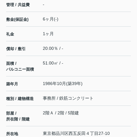
-
管理 / 共益費
6ヶ月(-)
敷金(保証金)
1ヶ月
礼金
20.00％ / -
償却 / 敷引
51.00㎡ / -
面積 /
バルコニー面積
1986年10月(築39年)
築年月
事務所 / 鉄筋コンクリート
種別 / 建物構造
2階Ａ / 2階 / 5階建
部屋 /
所在階 / 階建
東京都
品川区
西五反田
４丁目27-10
所在地