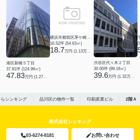
横浜市都筑区茅ケ崎中央
16.52坪 (54.63㎡)
3
18.7
万円 (1.13万円/坪)
渋谷区代々木２丁目
港区新橋５丁目
30.00坪 (99.18㎡)
37.81坪 (124.99㎡)
39.6
47.83
万円 (1.32万円/坪)
万円 (1.27万円/坪)
ならシンキング
品川区の物件一覧
印刷産業ビル
2階Ａ
株式会社シンキング
03-6274-8181
お問い合わせ