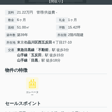
【間取り】
21.22万円 管理/共益費 -
賃料
6ヶ月
1ヶ月
敷金
礼金
51.00㎡
15.42坪
面積
坪数
築39年
2階/5階建
築年数
所在階
東京都
品川区
西五反田
４丁目27-10
所在地
東急目黒線
「
不動前
」駅 徒歩3分
交通
山手線
「
五反田
」駅 徒歩15分
山手線
「
目黒
」駅 徒歩18分
物件の特徴
エレベータ
ー
セールスポイント