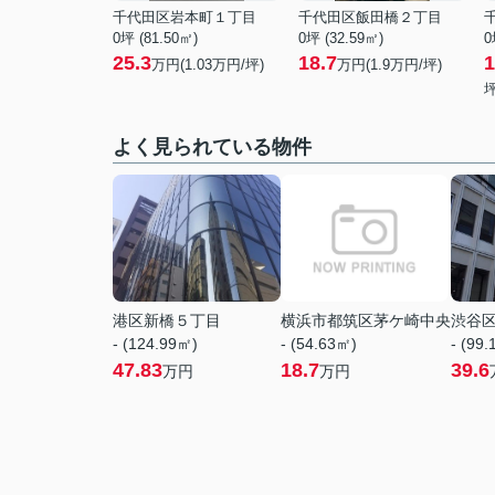
千代田区岩本町１丁目
千代田区飯田橋２丁目
0坪 (81.50㎡)
0坪 (32.59㎡)
0
25.3
18.7
1
万円(
1.03
万円/坪)
万円(
1.9
万円/坪)
坪
よく見られている物件
港区新橋５丁目
横浜市都筑区茅ケ崎中央
渋谷
- (124.99㎡)
- (54.63㎡)
- (99
47.83
18.7
39.6
万円
万円