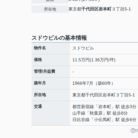
東京都
千代田区
岩本町
３丁目5-1
所在地
スドウビルの基本情報
物件名
スドウビル
価格
11.5万円(1.36万円/坪)
管理/共益費
-
築年月
1966年7月（築60年）
所在地
東京都
千代田区
岩本町
３丁目5-1
交通
都営新宿線
「
岩本町
」駅 徒歩3分
山手線
「
秋葉原
」駅 徒歩8分
日比谷線
「
小伝馬町
」駅 徒歩6分