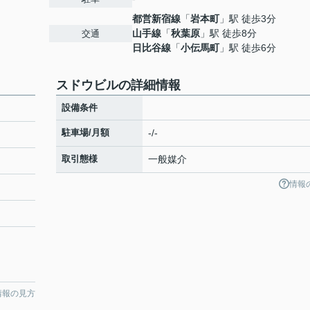
都営新宿線
「
岩本町
」駅 徒歩3分
山手線
「
秋葉原
」駅 徒歩8分
交通
日比谷線
「
小伝馬町
」駅 徒歩6分
スドウビルの詳細情報
設備条件
駐車場/月額
-/-
取引態様
一般媒介
情報
情報の見方