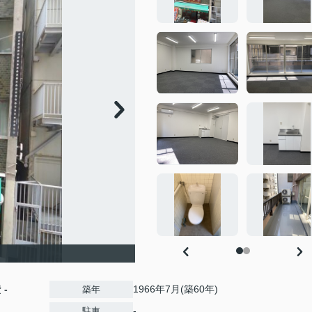
費
-
1966年7月(築60年)
築年
-
駐車