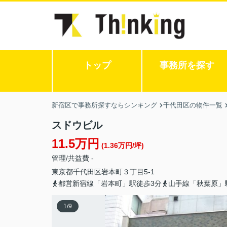
トップ
事務所を探す
新宿区で事務所探すならシンキング
千代田区の物件一覧
スドウビル
11.5万円
(1.36万円/坪)
管理/共益費 -
東京都
千代田区
岩本町
３丁目5-1
都営新宿線「岩本町」駅徒歩3分
山手線「秋葉原」
1
/
9