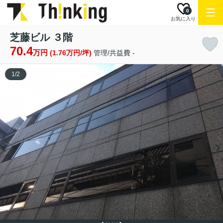
0
お気に入り
芝藤ビル ３階
70.4
万円
(1.76万円/坪)
管理/共益費 -
1
/
2