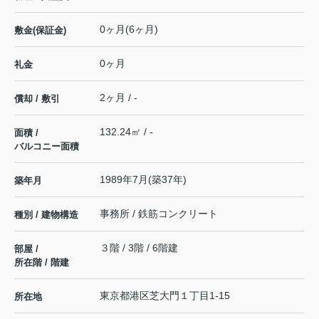
0ヶ月(6ヶ月)
敷金(保証金)
0ヶ月
礼金
2ヶ月 / -
償却 / 敷引
132.24㎡ / -
面積 /
バルコニー面積
1989年7月(築37年)
築年月
事務所 / 鉄筋コンクリート
種別 / 建物構造
３階 / 3階 / 6階建
部屋 /
所在階 / 階建
東京都
港区
芝大門
１丁目1-15
所在地