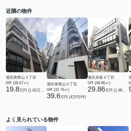
近隣の物件
港区南青山３丁目
港区赤坂４丁目
0坪 (39.67㎡)
0坪 (49.86㎡)
0
港区南青山５丁目
19.8
29.86
0坪 (32.76㎡)
万円 (
1.65
万円/坪)
万円 (
1.98
万円/
39.6
万円 (
4
万円/坪)
よく見られている物件