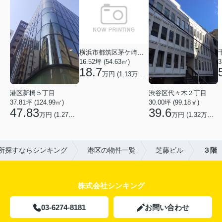
横浜市都筑区茅ケ崎中央
16.52坪 (54.63㎡)
3
18.7
万円 (1.13万円/坪)
渋谷区代々木２丁目
港区新橋５丁目
30.00坪 (99.18㎡)
37.81坪 (124.99㎡)
39.6
47.83
万円 (1.32万円/坪)
万円 (1.27万円/坪)
所探すならシンキング
港区の物件一覧
芝藤ビル
３階
株式会社シンキング
03-6274-8181
お問い合わせ