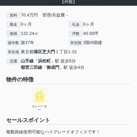
【外観】
70.4万円 管理/共益費 -
賃料
0ヶ月
0ヶ月
敷金
礼金
132.24㎡
40.00坪
面積
坪数
築37年
3階/6階建
築年数
所在階
東京都
港区
芝大門
１丁目1-15
所在地
山手線
「
浜松町
」駅 徒歩5分
交通
都営三田線
「
御成門
」駅 徒歩4分
物件の特徴
エレベータ
ー
セールスポイント
複数路線使用可能なハイグレードオフィスです！