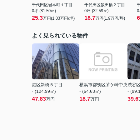
千代田区岩本町１丁目
千代田区飯田橋２丁目
0坪 (81.50㎡)
0坪 (32.59㎡)
0
25.3
18.7
6
万円(
1.03
万円/坪)
万円(
1.9
万円/坪)
よく見られている物件
港区新橋５丁目
横浜市都筑区茅ケ崎中央
渋谷
- (124.99㎡)
- (54.63㎡)
- (99
47.83
18.7
39.6
万円
万円