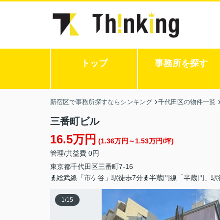
トップ
事務所を探す
新宿区で事務所探すならシンキング
千代田区の物件一覧
三番町ビル
16.5万円
(1.36万円～1.53万円/坪)
管理/共益費 0円
東京都
千代田区
三番町
7-16
総武線「市ケ谷」駅徒歩7分
半蔵門線「半蔵門」駅
1
/
15