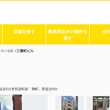
店舗を探す
事務所以外の物件を
会
探す
三番町ビル
市ケ谷駅
徒歩5分
有楽町線「麹町」駅徒歩8分