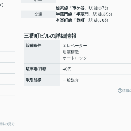
㎡)
総武線
「
市ケ谷
」駅 徒歩7分
半蔵門線
「
半蔵門
」駅 徒歩5分
交通
有楽町線
「
麹町
」駅 徒歩8分
三番町ビルの詳細情報
設備条件
エレベーター
耐震構造
オートロック
駐車場/月額
-/0円
取引態様
一般媒介
情報
情報の見方