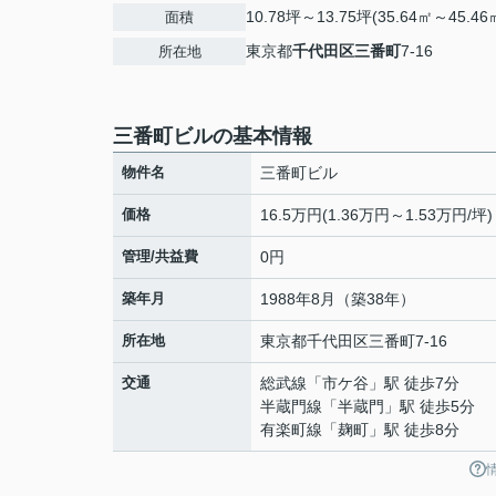
10.78坪～13.75坪(35.64㎡～45.46
面積
東京都
千代田区
三番町
7-16
所在地
三番町ビルの基本情報
物件名
三番町ビル
価格
16.5万円(1.36万円～1.53万円/坪)
管理/共益費
0円
築年月
1988年8月（築38年）
所在地
東京都
千代田区
三番町
7-16
交通
総武線
「
市ケ谷
」駅 徒歩7分
半蔵門線
「
半蔵門
」駅 徒歩5分
有楽町線
「
麹町
」駅 徒歩8分