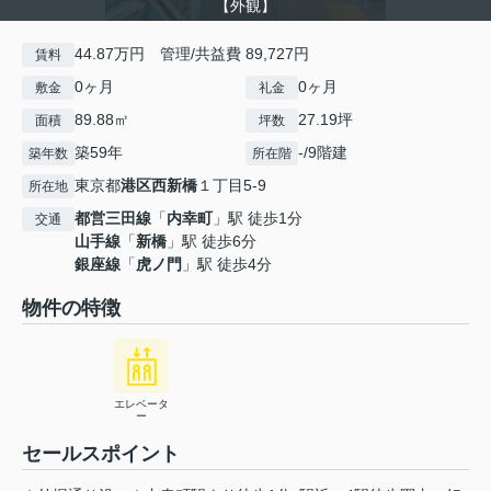
【外観】
44.87万円 管理/共益費 89,727円
賃料
0ヶ月
0ヶ月
敷金
礼金
89.88㎡
27.19坪
面積
坪数
築59年
-/9階建
築年数
所在階
東京都
港区
西新橋
１丁目5-9
所在地
都営三田線
「
内幸町
」駅 徒歩1分
交通
山手線
「
新橋
」駅 徒歩6分
銀座線
「
虎ノ門
」駅 徒歩4分
物件の特徴
エレベータ
ー
セールスポイント