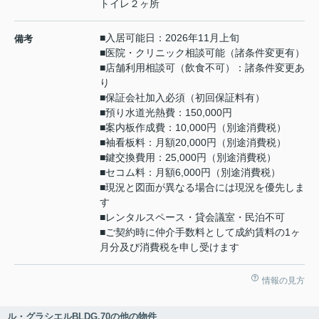
トイレ２ヶ所
■入居可能日：2026年11月上旬
備考
■医院・クリニック相談可能（諸条件変更有）
■店舗利用相談可（飲食不可）：諸条件変更あ
り
■保証会社加入必須（初回保証料有）
■預り水道光熱費：150,000円
■案内板作成費：10,000円（別途消費税）
■袖看板料：月額20,000円（別途消費税）
■鍵交換費用：25,000円（別途消費税）
■セコム料：月額6,000円（別途消費税）
■現況と図面が異なる場合には現況を優先しま
す
■レンタルスペース・貸会議室・民泊不可
■ご契約時に仲介手数料として成約賃料の1ヶ
月分及び消費税を申し受けます
情報の見方
ル・グラシエルBLDG.70の他の物件