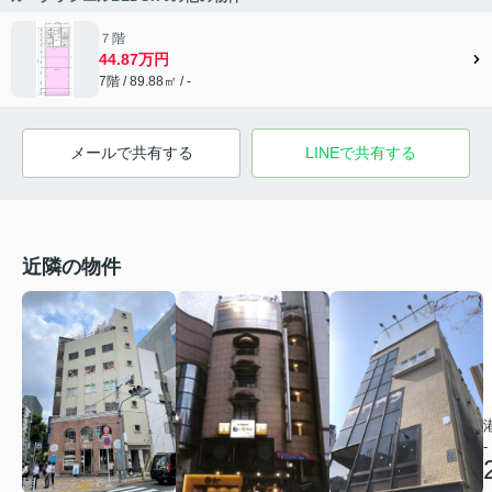
７階
44.87万円
7階 / 89.88㎡ / -
メールで共有する
LINEで共有する
近隣の物件
-