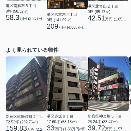
港区南麻布５丁目
港区北青山２丁目
0坪 (58.32㎡)
0坪 (85.17㎡)
港区六本木４丁目
58.3
42.51
万円 (
3.3
万円/坪)
万円 (
1.65
万円/
0坪 (141.69㎡)
209
万円 (
4.88
万円/坪)
よく見られている物件
1
港区赤坂６丁目
新宿区神楽坂５丁目
新宿区歌舞伎町２丁目
17.60坪 (58.18㎡)
25.24坪 (83.47㎡)
72.52坪 (239.76㎡)
33
39.72
159.83
万円 (1.88万円/坪)
万円 (1.57万円/坪)
万円 (2.2万円/坪)