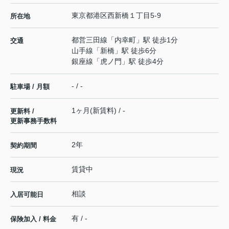
東京都
港区
西新橋
１丁目5-9
所在地
都営三田線
「
内幸町
」駅 徒歩1分
交通
山手線
「
新橋
」駅 徒歩6分
銀座線
「
虎ノ門
」駅 徒歩4分
- / -
駐車場 / 月額
1ヶ月(新賃料) / -
更新料 /
更新事務手数料
2年
契約期間
賃貸中
現況
相談
入居可能日
有 / -
保険加入 / 料金