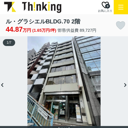
0
お気に入り
ル・グラシエルBLDG.70 2階
44.87
万円
(1.65万円/坪)
管理/共益費 89,727円
1
/
7