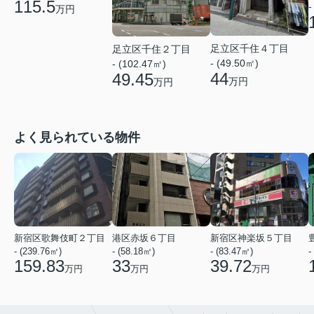
115.5
-
万円
足立区千住４丁目
足立区千住２丁目
- (49.50㎡)
- (102.47㎡)
44
49.45
万円
万円
よく見られている物件
新宿区歌舞伎町２丁目
港区赤坂６丁目
新宿区神楽坂５丁目
- (239.76㎡)
- (58.18㎡)
- (83.47㎡)
-
159.83
33
39.72
万円
万円
万円