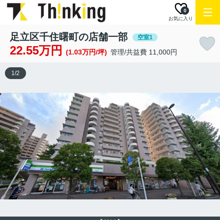
0
お気に入り
足立区千住曙町の店舗一部
空室1
22.55万円
(1.03万円/坪)
管理/共益費 11,000円
1
/
2