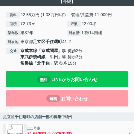
【外観】
22.55万円 (1.03万円/坪) 管理/共益費 11,000円
賃料
72.73㎡
22.00坪
面積
坪数
築37年
1階/14階建
築年数
所在階
東京都
足立区
千住曙町
41-2
所在地
京成本線
「
京成関屋
」駅 徒歩2分
交通
東武伊勢崎線
「
牛田
」駅 徒歩3分
常磐線
「
北千住
」駅 徒歩15分
LINEからお問い合わせ
無料
お問い合わせ
無料
足立区千住曙町の店舗一部の募集中物件
111号室
22.55万円 (1.03万円/坪)