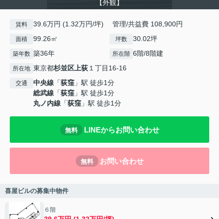
【外観】
39.6万円 (1.32万円/坪) 管理/共益費 108,900円
賃料
99.26㎡
30.02坪
面積
坪数
築36年
6階/8階建
築年数
所在階
東京都
杉並区
上荻
１丁目16-16
所在地
中央線
「
荻窪
」駅 徒歩1分
交通
総武線
「
荻窪
」駅 徒歩1分
丸ノ内線
「
荻窪
」駅 徒歩1分
LINEからお問い合わせ
無料
お問い合わせ
無料
喜屋ビルの募集中物件
６階
39.6万円 (1.32万円/坪)