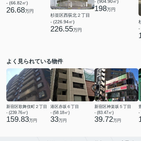
- (904.90㎡)
- (66.82㎡)
198
26.68
万円
万円
杉並区西荻北２丁目
- (226.94㎡)
226.55
-
万円
よく見られている物件
新宿区歌舞伎町２丁目
港区赤坂６丁目
新宿区神楽坂５丁目
- (239.76㎡)
- (58.18㎡)
- (83.47㎡)
-
159.83
33
39.72
万円
万円
万円