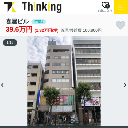
0
お気に入り
喜屋ビル
空室1
39.6万円
(1.32万円/坪)
管理/共益費 108,900円
1
/
15