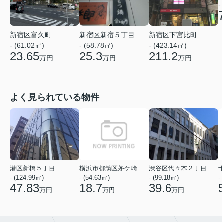
-
新宿区富久町
新宿区新宿５丁目
新宿区下宮比町
- (61.02㎡)
- (58.78㎡)
- (423.14㎡)
23.65
25.3
211.2
万円
万円
万円
よく見られている物件
港区新橋５丁目
横浜市都筑区茅ケ崎中央
渋谷区代々木２丁目
- (124.99㎡)
- (54.63㎡)
- (99.18㎡)
-
47.83
18.7
39.6
万円
万円
万円