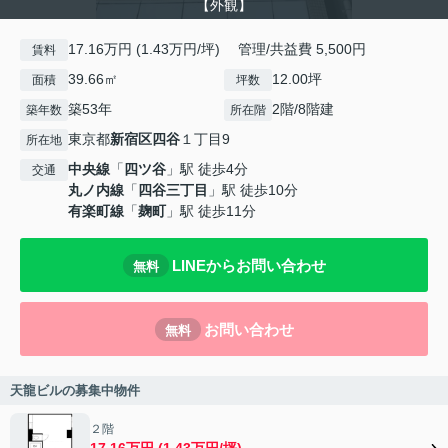
【外観】
17.16万円 (1.43万円/坪) 管理/共益費 5,500円
賃料
39.66㎡
12.00坪
面積
坪数
築53年
2階/8階建
築年数
所在階
東京都
新宿区
四谷
１丁目9
所在地
中央線
「
四ツ谷
」駅 徒歩4分
交通
丸ノ内線
「
四谷三丁目
」駅 徒歩10分
有楽町線
「
麹町
」駅 徒歩11分
LINEからお問い合わせ
無料
お問い合わせ
無料
天龍ビルの募集中物件
２階
17.16万円 (1.43万円/坪)