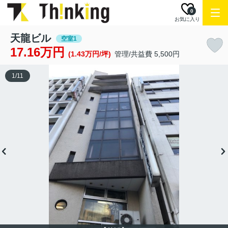
0
お気に入り
天龍ビル
空室1
17.16万円
(1.43万円/坪)
管理/共益費 5,500円
1
/
11