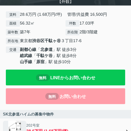
【外観】
28.6万円 (1.68万円/坪) 管理/共益費 16,500円
賃料
56.32㎡
17.03坪
面積
坪数
築7年
2階/3階建
築年数
所在階
東京都
渋谷区
千駄ヶ谷
３丁目17-6
所在地
副都心線
「
北参道
」駅 徒歩3分
交通
総武線
「
千駄ケ谷
」駅 徒歩8分
山手線
「
原宿
」駅 徒歩10分
LINEからお問い合わせ
無料
お問い合わせ
無料
SK北参道ハイムの募集中物件
202号室
28.6万円 (1.68万円/坪)