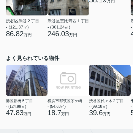
万円
渋谷区渋谷２丁目
渋谷区恵比寿西１丁目
- (121.37㎡)
- (301.24㎡)
-
86.82
246.03
万円
万円
よく見られている物件
港区新橋５丁目
横浜市都筑区茅ケ崎中央
渋谷区代々木２丁目
- (124.99㎡)
- (54.63㎡)
- (99.18㎡)
-
47.83
18.7
39.6
万円
万円
万円