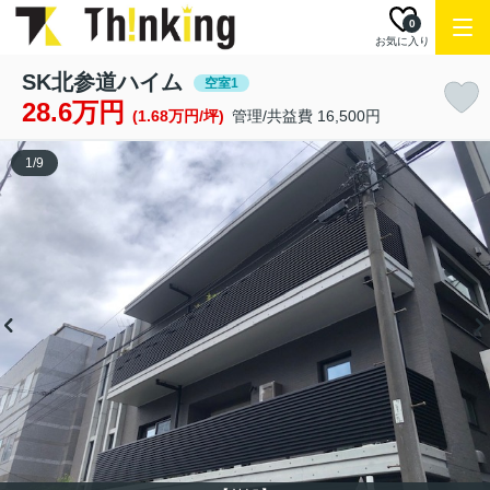
0
お気に入り
SK北参道ハイム
空室1
28.6万円
(1.68万円/坪)
管理/共益費 16,500円
1
/
9