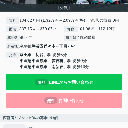
【外観】
134.62万円 (1.32万円～2.09万円/坪) 管理/共益費 0円
賃料
337.15㎡～370.67㎡
101.98坪～112.12坪
面積
坪数
築34年
1階/4階建
築年数
所在階
東京都
渋谷区
代々木
４丁目29-4
所在地
京王線
「
初台
」駅 徒歩5分
交通
小田急小田原線
「
参宮橋
」駅 徒歩9分
小田急小田原線
「
南新宿
」駅 徒歩13分
LINEからお問い合わせ
無料
お問い合わせ
無料
西新宿ミノシマビルの募集中物件