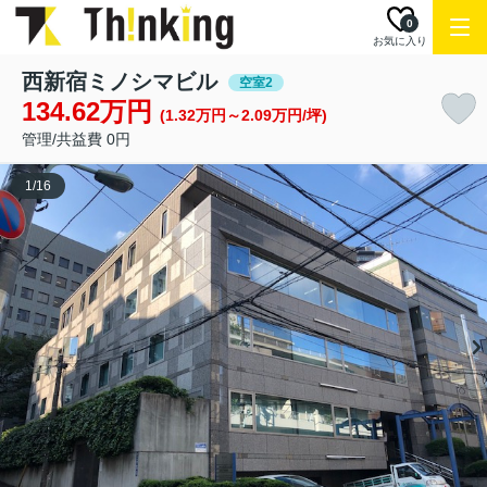
0
お気に入り
西新宿ミノシマビル
空室2
134.62万円
(1.32万円～2.09万円/坪)
管理/共益費 0円
1
/
16