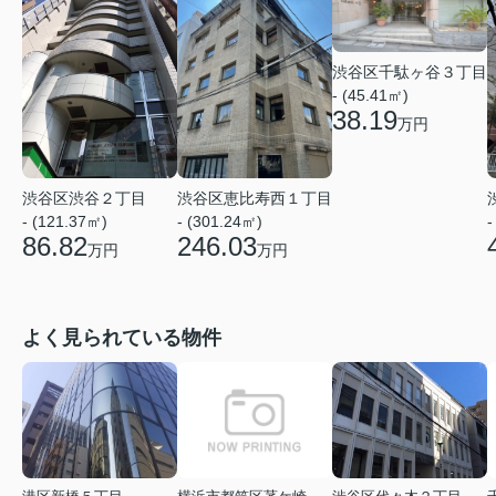
渋谷区千駄ヶ谷３丁目
- (45.41㎡)
38.19
万円
渋谷区渋谷２丁目
渋谷区恵比寿西１丁目
- (121.37㎡)
- (301.24㎡)
-
86.82
246.03
万円
万円
よく見られている物件