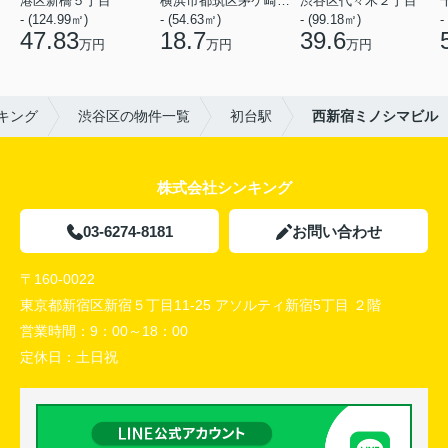
港区新橋５丁目
横浜市都筑区茅ケ崎中央
渋谷区代々木２丁目
- (124.99㎡)
- (54.63㎡)
- (99.18㎡)
-
47.83
18.7
39.6
万円
万円
万円
キング
渋谷区の物件一覧
初台駅
西新宿ミノシマビル
株式会社シンキング
03-6274-8181
お問い合わせ
〒160-0022
東京都新宿区新宿５丁目11-25 アソルティ新宿5丁目 ２階
営業時間：
9：00～18：00
定休日：
土日祝