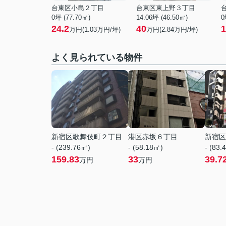
台東区小島２丁目
台東区東上野３丁目
0坪 (77.70㎡)
14.06坪 (46.50㎡)
0
24.2
40
1
万円(
1.03
万円/坪)
万円(
2.84
万円/坪)
よく見られている物件
新宿区歌舞伎町２丁目
港区赤坂６丁目
新宿区
- (239.76㎡)
- (58.18㎡)
- (83.
159.83
33
39.7
万円
万円