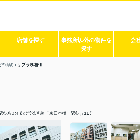
店舗を探す
事務所以外の物件を
会
探す
リブラ柳橋Ⅱ
浅草橋駅
駅徒歩3分
都営浅草線「東日本橋」駅徒歩11分