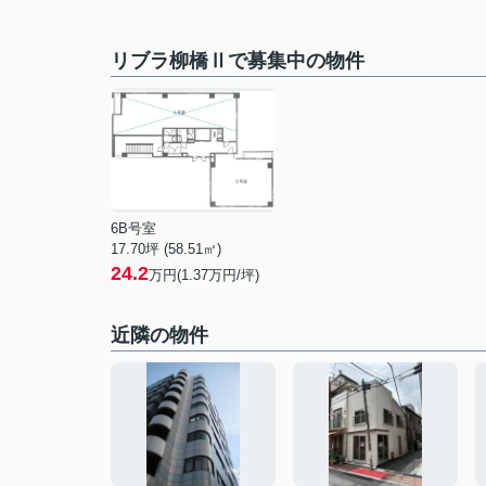
リブラ柳橋Ⅱで募集中の物件
6B号室
17.70坪 (58.51㎡)
24.2
万円(1.37万円/坪)
近隣の物件