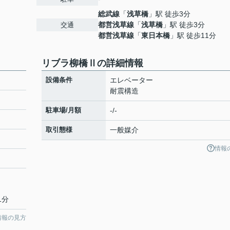
総武線
「
浅草橋
」駅 徒歩3分
都営浅草線
「
浅草橋
」駅 徒歩3分
交通
都営浅草線
「
東日本橋
」駅 徒歩11分
リブラ柳橋Ⅱの詳細情報
設備条件
エレベーター
耐震構造
駐車場/月額
-/-
取引態様
一般媒介
情報
1分
情報の見方