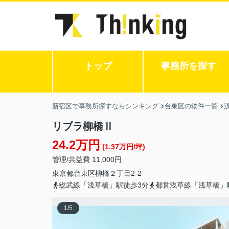
トップ
事務所を探す
新宿区で事務所探すならシンキング
台東区の物件一覧
リブラ柳橋Ⅱ
24.2万円
(1.37万円/坪)
管理/共益費 11,000円
東京都
台東区
柳橋
２丁目2-2
総武線「浅草橋」駅徒歩3分
都営浅草線「浅草橋」
1
/
5