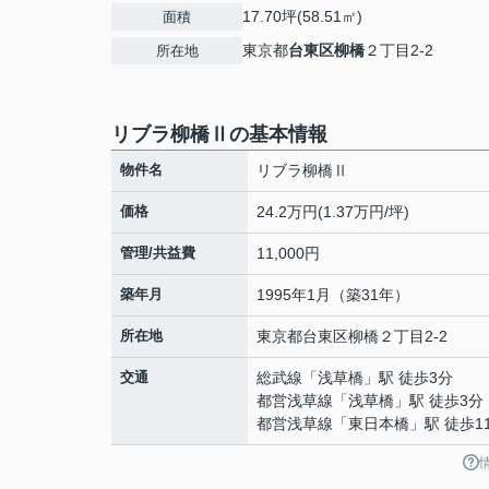
17.70坪(58.51㎡)
面積
東京都
台東区
柳橋
２丁目2-2
所在地
リブラ柳橋Ⅱの基本情報
物件名
リブラ柳橋Ⅱ
価格
24.2万円(1.37万円/坪)
管理/共益費
11,000円
築年月
1995年1月（築31年）
所在地
東京都
台東区
柳橋
２丁目2-2
交通
総武線
「
浅草橋
」駅 徒歩3分
都営浅草線
「
浅草橋
」駅 徒歩3分
都営浅草線
「
東日本橋
」駅 徒歩1